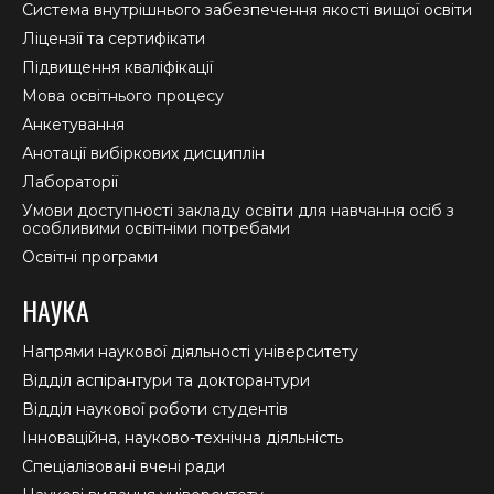
new
new
new
Система внутрішнього забезпечення якості вищої освіти
window
window
window
Ліцензії та сертифікати
Підвищення кваліфікації
Мова освітнього процесу
Анкетування
Анотації вибіркових дисциплін
Лабораторії
Умови доступності закладу освіти для навчання осіб з
особливими освітніми потребами
Освітні програми
НАУКА
Напрями наукової діяльності університету
Відділ аспірантури та докторантури
Відділ наукової роботи студентів
Інноваційна, науково-технічна діяльність
Спеціалізовані вчені ради