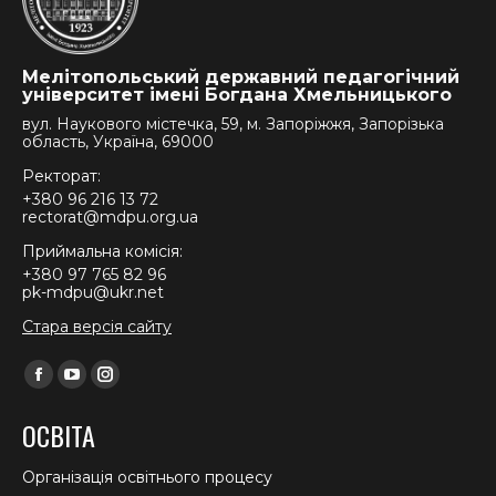
Мелітопольський державний педагогічний
університет імені Богдана Хмельницького
вул. Наукового містечка, 59, м. Запоріжжя, Запорізька
область, Україна, 69000
Ректорат:
+380 96 216 13 72
rectorat@mdpu.org.ua
Приймальна комісія:
+380 97 765 82 96
pk-mdpu@ukr.net
Стара версія сайту
Find us on:
Facebook
YouTube
Instagram
page
page
page
ОСВІТА
opens
opens
opens
in
in
in
Організація освітнього процесу