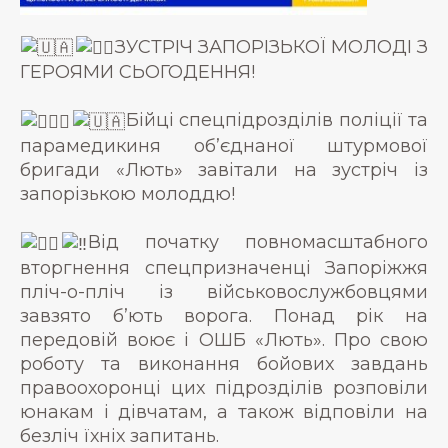
ЗУСТРІЧ ЗАПОРІЗЬКОЇ МОЛОДІ З
ГЕРОЯМИ СЬОГОДЕННЯ!
Бійці спецпідрозділів поліції та
парамедикиня об’єднаної штурмової
бригади «Лють» завітали на зустріч із
запорізькою молоддю!
Від початку повномасштабного
вторгнення спецпризначенці Запоріжжя
пліч-о-пліч із військовослужбовцями
завзято б’ють ворога. Понад рік на
передовій воює і ОШБ «Лють». Про свою
роботу та виконання бойових завдань
правоохоронці цих підрозділів розповіли
юнакам і дівчатам, а також відповіли на
безліч їхніх запитань.