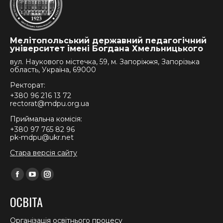
Мелітопольський державний педагогічний
університет імені Богдана Хмельницького
вул. Наукового містечка, 59, м. Запоріжжя, Запорізька
область, Україна, 69000
Ректорат:
+380 96 216 13 72
rectorat@mdpu.org.ua
Приймальна комісія:
+380 97 765 82 96
pk-mdpu@ukr.net
Стара версія сайту
Find us on:
Facebook
YouTube
Instagram
page
page
page
ОСВІТА
opens
opens
opens
in
in
in
Організація освітнього процесу