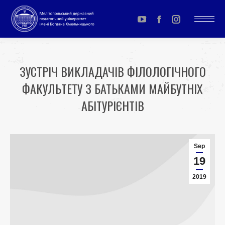
YouTube
Facebook
Instagram
page
page
page
opens
opens
opens
ЗУСТРІЧ ВИКЛАДАЧІВ ФІЛОЛОГІЧНОГО
in
in
in
ФАКУЛЬТЕТУ З БАТЬКАМИ МАЙБУТНІХ
new
new
new
window
window
window
АБІТУРІЄНТІВ
You are here:
Sep
19
2019