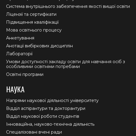
new
new
new
Система внутрішнього забезпечення якості вищої освіти
window
window
window
Ліцензії та сертифікати
Підвищення кваліфікації
Мова освітнього процесу
Анкетування
Анотації вибіркових дисциплін
Лабораторії
Умови доступності закладу освіти для навчання осіб з
особливими освітніми потребами
Освітні програми
НАУКА
Напрями наукової діяльності університету
Відділ аспірантури та докторантури
Відділ наукової роботи студентів
Інноваційна, науково-технічна діяльність
Спеціалізовані вчені ради