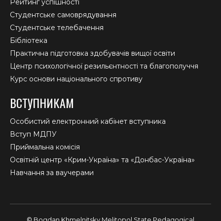
Рейтинг успішності
Студентське самоврядування
Студентське телебачення
Бібліотека
Практична підготовка здобувачів вищої освіти
Центр психологічної резильєнтності та благополуччя
Курс основи національного спротиву
ВСТУПНИКАМ
Особистий електронний кабінет вступника
Вступ МДПУ
Приймальна комісія
Освітній центр «Крим-Україна» та «Донбас-Україна»
Навчання за ваучерами
© Bogdan Khmelnitsky Melitopol State Pedagogical