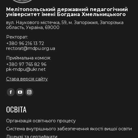
Мелітопольський державний педагогічний
університет імені Богдана Хмельницького
вул. Наукового містечка, 59, м. Запоріжжя, Запорізька
область, Україна, 69000
Ректорат:
+380 96 216 13 72
rectorat@mdpu.org.ua
Приймальна комісія:
+380 97 765 82 96
pk-mdpu@ukr.net
Стара версія сайту
Find us on:
Facebook
YouTube
Instagram
page
page
page
ОСВІТА
opens
opens
opens
in
in
in
Організація освітнього процесу
new
new
new
Система внутрішнього забезпечення якості вищої освіти
window
window
window
Ліцензії та сертифікати