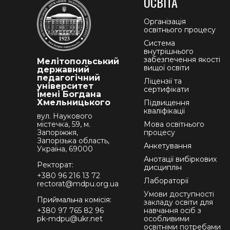
ОСВІТА
Організація
освітнього процесу
Система
внутрішнього
забезпечення якості
Мелітопольський
вищої освіти
державний
педагогічний
Ліцензії та
університет
сертифікати
імені Богдана
Хмельницького
Підвищення
кваліфікації
вул. Наукового
містечка, 59, м.
Мова освітнього
Запоріжжя,
процесу
Запорізька область,
Анкетування
Україна, 69000
Анотації вибіркових
Ректорат:
дисциплін
+380 96 216 13 72
Лабораторії
rectorat@mdpu.org.ua
Умови доступності
Приймальна комісія:
закладу освіти для
+380 97 765 82 96
навчання осіб з
pk-mdpu@ukr.net
особливими
освітніми потребами