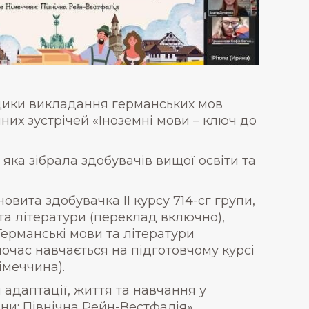
дики викладання германських мов
их зустрічей «Іноземні мови – ключ до
 яка зібрала здобувачів вищої освіти та
вита здобувачка ІІ курсу 714-сг групи,
 та літератури (переклад включно),
 Германські мови та літератури
ночас навчається на підготовчому курсі
імеччина).
адаптації, життя та навчання у
ни: Північна Рейн-Вестфалія».