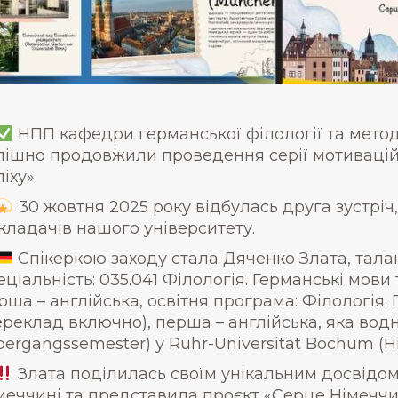
НПП кафедри германської філології та мето
пішно продовжили проведення серії мотиваційн
піху»
30 жовтня 2025 року відбулась друга зустріч,
кладачів нашого університету.
Спікеркою заходу стала Дяченко Злата, талано
еціальність: 035.041 Філологія. Германські мови
рша – англійська, освітня програма: Філологія.
ереклад включно), перша – англійська, яка вод
bergangssemester) у Ruhr-Universität Bochum (Н
Злата поділилась своїм унікальним досвідом 
меччині та представила проєкт «Серце Німеччи