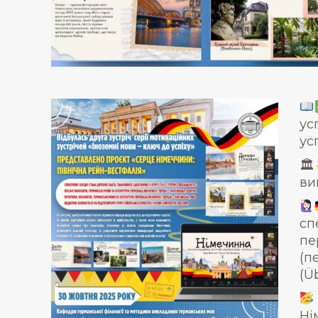
ус
ус
🏛
ви
сп
пе
(п
(Ü
Ні