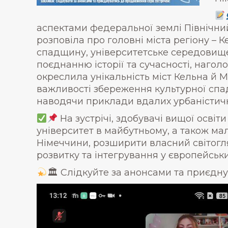
аспектами федеральної землі Північний
розповіла про головні міста регіону – 
спадщину, університетське середовище,
поєднанню історії та сучасності, нагол
окреслила унікальність міст Кельна й М
важливості збереження культурної спад
наводячи приклади вдалих урбаністични
На зустрічі, здобувачі вищої освіт
університет в майбутньому, а також ма
Німеччини, розширити власний світогл
розвитку та інтегрування у європейськи
🏛 Слідкуйте за анонсами та приєдну