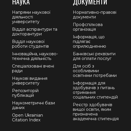
НАУКА
ДОКУМЕНТИ
Напрями наукової
Нормативно-правові
діяльності
документи
університету
Профспілкова
Відділ аспірантури та
організація
докторантури
Інформація, що
Відділ наукової
підлягає
роботи студентів
оприлюдненню
Інноваційна, науково-
Банківські реквізити
технічна діяльність
для оплати послуг
Спеціалізовані вчені
Для осіб з
ради
особливими
освітніми потребами
Наукові видання
університету
Інформація для
здобувачів з питань
Репозиторій
отримання
публікацій
соціальних стипендій
Наукометричні бази
Реєстр здобувачів
даних
вищої освіти, яким
призначена
Open Ukrainian
академічна стипендія
Citation Index