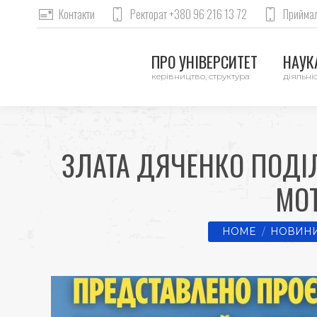
Контакти
Ректорат +380 96 216 13 72
Приймал
ПРО УНІВЕРСИТЕТ
НАУКА
керівництво, структура
діяльніс
ЗЛАТА ДЯЧЕНКО ПОДІ
МОТ
You are here:
HOME
НОВИНИ