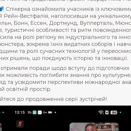
Спікерка ознайомила учасників із ключовим
 Рейн-Вестфалія, наголосивши на унікальному п
Кельн, Бонн, Ессен, Дортмунд, Вупперталь, Мюнс
 туристичні особливості та ритм повсякденног
осила на ролі регіону як індустріального та ін
юнстера, зокрема їхніх видатних соборів і нав
щини та ролі сучасних технологій у переосмис
х рішень, що поєднують історію та інновації.
и отримали поради щодо вступу до підготовчих 
ли можливість поглибити знання про культурне
яд та усвідомити перспективи міжнародної ака
й освітній простір.
йтеся до продовження серії зустрічей!