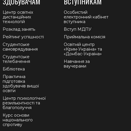
ЗДОБУВАЧАМ
ВСТУПНИКАМ
Центр освітніх
Особистий
дистанційних
електронний кабінет
технологій
вступника
Розклад занять
Вступ МДПУ
Рейтинг успішності
Приймальна комісія
Студентське
Освітній центр
самоврядування
«Крим-Україна» та
«Донбас-Україна»
Студентське
телебачення
Навчання за
ваучерами
Бібліотека
Практична
підготовка
здобувачів вищої
освіти
Центр психологічної
резильєнтності та
благополуччя
Курс основи
національного
спротиву