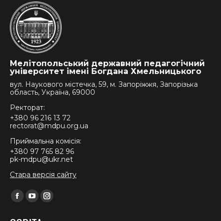
Мелітопольський державний педагогічний
університет імені Богдана Хмельницького
вул. Наукового містечка, 59, м. Запоріжжя, Запорізька
область, Україна, 69000
Ректорат:
+380 96 216 13 72
rectorat@mdpu.org.ua
Приймальна комісія:
+380 97 765 82 96
pk-mdpu@ukr.net
Стара версія сайту
Find us on:
Facebook
YouTube
Instagram
page
page
page