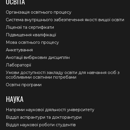
ОСВІТА
opens
opens
opens
in
in
in
Організація освітнього процесу
new
new
new
Система внутрішнього забезпечення якості вищої освіти
window
window
window
Ліцензії та сертифікати
Підвищення кваліфікації
Мова освітнього процесу
Анкетування
Анотації вибіркових дисциплін
Лабораторії
Умови доступності закладу освіти для навчання осіб з
особливими освітніми потребами
Освітні програми
НАУКА
Напрями наукової діяльності університету
Відділ аспірантури та докторантури
Відділ наукової роботи студентів