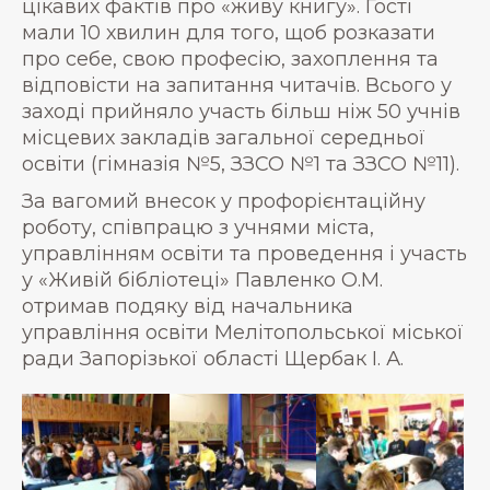
цікавих фактів про «живу книгу». Гості
мали 10 хвилин для того, щоб розказати
про себе, свою професію, захоплення та
відповісти на запитання читачів. Всього у
заході прийняло участь більш ніж 50 учнів
місцевих закладів загальної середньої
освіти (гімназія №5, ЗЗСО №1 та ЗЗСО №11).
За вагомий внесок у профорієнтаційну
роботу, співпрацю з учнями міста,
управлінням освіти та проведення і участь
у «Живій бібліотеці» Павленко О.М.
отримав подяку від начальника
управління освіти Мелітопольської міської
ради Запорізької області Щербак І. А.