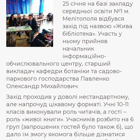
25 січня на базі закладу
середньої освіти №1 м.
Мелітополя відбувся
захід під назвою «Жива
бібліотека». Участь у
ньому прийняв
начальник
інформаційно-
обчислювального центру, старший
викладач кафедри ботаніки та садово-
паркового господарства Павленко
Олександр Михайлович.
Захід проходив у доволі нестандартному,
але напрочуд цікавому форматі. Учні 10-11
класів виконували роль читачів, а гості –
роль «живої книги». Учасників розбито на 6
груп (запрошених гостей було також 6), що
дало їм змогу якомога більше дізнатися