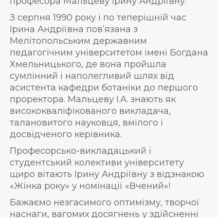
професора Мальцеву Ірину Андріївну.
З серпня 1990 року і по теперішній час
Ірина Андріївна пов’язана з
Мелітопольським державним
педагогічним університетом імені Богдана
Хмельницького, де вона пройшла
сумлінний і наполегливий шлях від
асистента кафедри ботаніки до першого
проректора. Мальцеву І.А. знають як
висококваліфікованого викладача,
талановитого науковця, вмілого і
досвідченого керівника.
Професорсько-викладацький і
студентський колективи університету
щиро вітають Ірину Андріївну з відзнакою
«Жінка року» у номінації «Вчений»!
Бажаємо незгасимого оптимізму, творчої
наснаги, вагомих досягнень у здійсненні