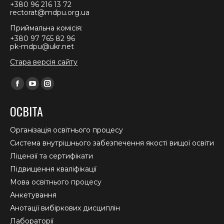
+380 96 216 13 72
rectorat@mdpu.org.ua
Приймальна комісія:
+380 97 765 82 96
pk-mdpu@ukr.net
Стара версія сайту
Find us on:
Facebook
YouTube
Instagram
page
page
page
ОСВІТА
opens
opens
opens
in
in
in
Організація освітнього процесу
new
new
new
Система внутрішнього забезпечення якості вищої освіти
window
window
window
Ліцензії та сертифікати
Підвищення кваліфікації
Мова освітнього процесу
Анкетування
Анотації вибіркових дисциплін
Лабораторії