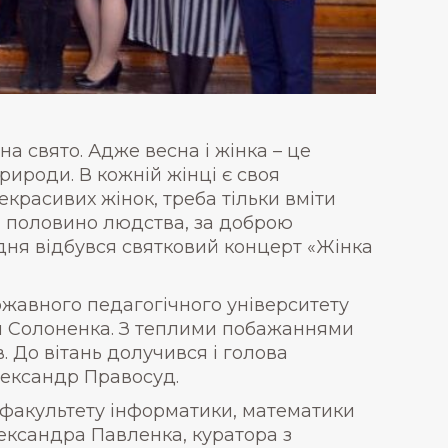
а свято. Адже весна і жінка – це
природи. В кожній жінці є своя
екрасивих жінок, треба тільки вміти
ша половино людства, за доброю
ня відбувся святковий концерт «Жінка
ржавного педагогічного університету
ія Солоненка. З теплими побажаннями
. До вітань долучився і голова
лександр Правосуд.
а факультету інформатики, математики
ксандра Павленка, куратора з