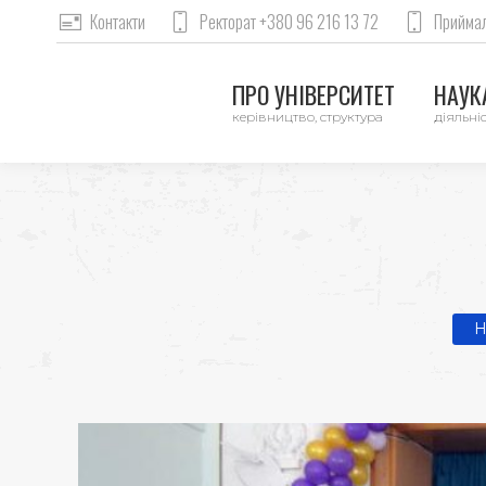
Контакти
Ректорат +380 96 216 13 72
Приймал
ПРО УНІВЕРСИТЕТ
НАУКА
керівництво, структура
діяльніс
You