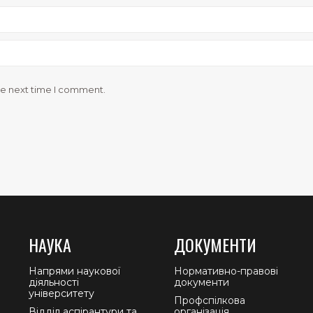
he next time I comment.
НАУКА
ДОКУМЕНТИ
Напрями наукової
Нормативно-правові
діяльності
документи
університету
Профспілкова
Відділ аспірантури та
організація