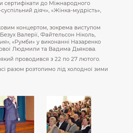
ли сертифікати до Міжнародного
суспільний діяч», «Жінка-мудрість»,
ковим концертом, зокрема виступом
Безух Валерії, Файтельсон Ніколь,
ия»,
«Румби» у виконанні Назаренко
рової Людмили та Вадима Дьякова.
 який проводився з 22 по 27 лютого.
е всі разом розтопимо лід холодної зими