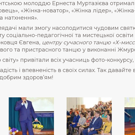
дентською молоддю Ернеста Муртазієва отрима
вець», «Жінка-новатор», «Жінка лідер», «Жінка-
а натхнення».
лядачі мали змогу насолодитися чудовим свят
у соціально-педагогічної та мистецької освіти 
рковця Євгена,
центру сучасного танцю «Х-мисс
вого та пристрасного танцю у виконанні Жму
 світу» привітали всіх учасниць фото-конкурсу,
 радість і впевненість в своїх силах. Так давайт
 добрим здоров’ям!