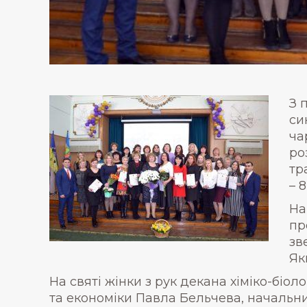
З 
си
ча
ро
тр
– 
На
пр
зв
Як
На святі жінки з рук декана хіміко-бі
та економіки Павла Бельчева, начальн