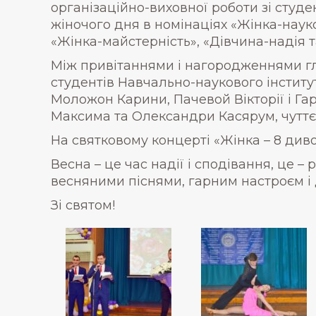
організаційно-виховної роботи зі сту
жіночого дня в номінаціях «Жінка-науко
«Жінка-майстерність», «Дівчина-надія т
Між привітаннями і нагородженнями г
студентів Навчально-наукового інститут
Моложон Карини, Пачевой Вікторії і Га
Максима та Олександри Касярум, чуттє
На святковому концерті «Жінка – 8 диво
Весна – це час надії і сподівання, це –
весняними піснями, гарним настроєм і
Зі святом!