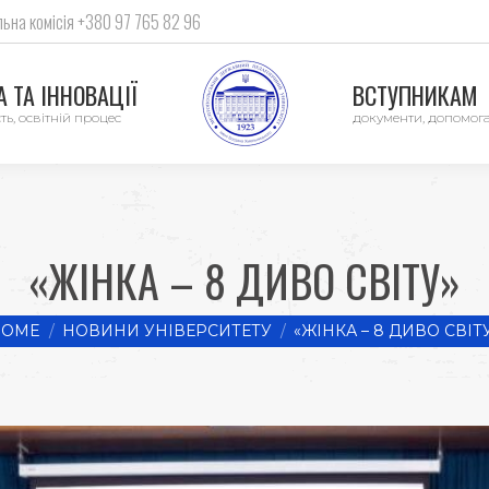
ьна комісія +380 97 765 82 96
 ТА ІННОВАЦІЇ
ВСТУПНИКАМ
ть, освітній процес
документи, допомог
«ЖІНКА – 8 ДИВО СВІТУ»
 are here:
HOME
НОВИНИ УНІВЕРСИТЕТУ
«ЖІНКА – 8 ДИВО СВІТ