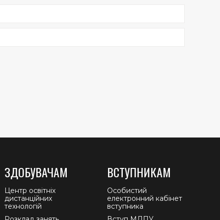
ЗДОБУВАЧАМ
ВСТУПНИКАМ
Центр освітніх
Особистий
дистанційних
електронний кабінет
технологій
вступника
Розклад занять
Вступ МДПУ