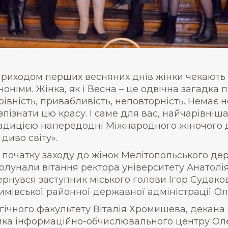
приходом перших весняних днів жінки чекають н
ноніми. Жінка, як і Весна – це одвічна загадка 
рівність, привабливість, неповторність. Немає н
зпізнати цю красу. І саме для вас, найчарівні
адицією напередодні Міжнародного жіночого д
8 диво світу».
 початку заходу до жінок Мелітопольського де
олунали вітання ректора університету Анатол
ернувся заступник міського голови Ігор Судаков
имівської районної державної адміністрації О
ологічного факультету Віталія Хромишева, декан
ика інформаційно-обчислювального центру Оле