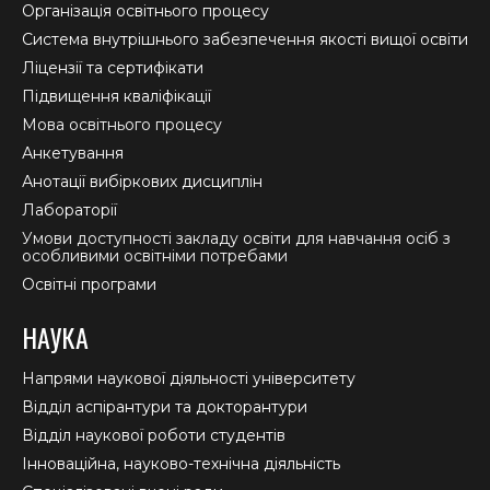
in
in
in
Організація освітнього процесу
new
new
new
Система внутрішнього забезпечення якості вищої освіти
window
window
window
Ліцензії та сертифікати
Підвищення кваліфікації
Мова освітнього процесу
Анкетування
Анотації вибіркових дисциплін
Лабораторії
Умови доступності закладу освіти для навчання осіб з
особливими освітніми потребами
Освітні програми
НАУКА
Напрями наукової діяльності університету
Відділ аспірантури та докторантури
Відділ наукової роботи студентів
Інноваційна, науково-технічна діяльність