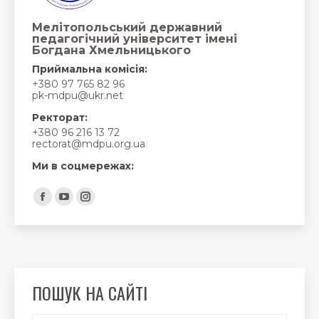
Мелітопольський державний
педагогічний університет імені
Богдана Хмельницького
Приймальна комісія:
+380 97 765 82 96
pk-mdpu@ukr.net
Ректорат:
+380 96 216 13 72
rectorat@mdpu.org.ua
Ми в соцмережах:
Find us on:
Facebook
YouTube
Instagram
page
page
page
opens
opens
opens
in
in
in
new
new
new
ПОШУК НА САЙТІ
window
window
window