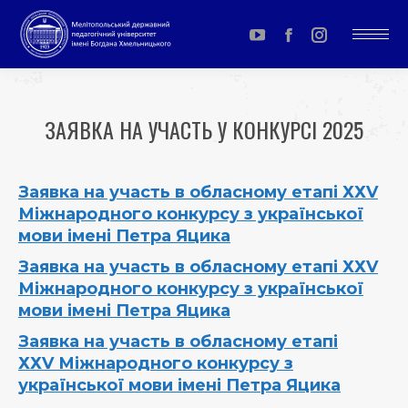
YouTube
Facebook
Instagram
page
page
page
opens
opens
opens
ЗАЯВКА НА УЧАСТЬ У КОНКУРСІ 2025
in
in
in
You are here:
new
new
new
window
window
window
Заявка
на участь в обласному етапі ХХV
Міжнародного конкурсу з української
мови імені Петра Яцика
Заявка
на участь в обласному етапі ХХV
Міжнародного конкурсу з української
мови імені Петра Яцика
Заявка
на участь в обласному етапі
ХХV Міжнародного конкурсу з
української мови імені Петра Яцика