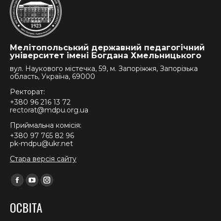
Мелітопольський державний педагогічний
університет імені Богдана Хмельницького
вул. Наукового містечка, 59, м. Запоріжжя, Запорізька
область, Україна, 69000
Ректорат:
+380 96 216 13 72
rectorat@mdpu.org.ua
Приймальна комісія:
+380 97 765 82 96
pk-mdpu@ukr.net
Стара версія сайту
Find us on:
Facebook
YouTube
Instagram
page
page
page
ОСВІТА
opens
opens
opens