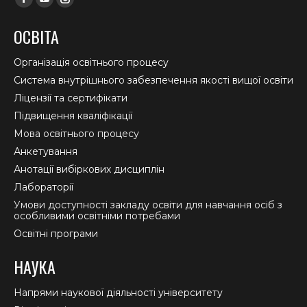
Facebook
YouTube
Instagram
page
page
page
ОСВІТА
opens
opens
opens
in
in
in
Організація освітнього процесу
new
new
new
Система внутрішнього забезпечення якості вищої освіти
window
window
window
Ліцензії та сертифікати
Підвищення кваліфікації
Мова освітнього процесу
Анкетування
Анотації вибіркових дисциплін
Лабораторії
Умови доступності закладу освіти для навчання осіб з
особливими освітніми потребами
Освітні програми
НАУКА
Напрями наукової діяльності університету