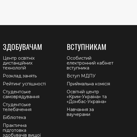
ЗДОБУВАЧАМ
ВСТУПНИКАМ
Центр освітніх
Особистий
дистанційних
електронний кабінет
технологій
вступника
Розклад занять
Вступ МДПУ
Рейтинг успішності
Приймальна комісія
Студентське
Освітній центр
самоврядування
«Крим-Україна» та
«Донбас-Україна»
Студентське
телебачення
Навчання за
ваучерами
Бібліотека
Практична
підготовка
здобувачів вищої