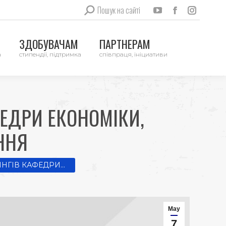
Search:
Пошук на сайті
YouTube
Facebook
Instag
page
page
page
ЗДОБУВАЧАМ
ПАРТНЕРАМ
opens
opens
opens
а
стипендії, підтримка
співпраця, ініциативи
in
in
in
new
new
new
window
window
windo
ЕДРИ ЕКОНОМІКИ,
ННЯ
ІНГІВ КАФЕДРИ…
May
7