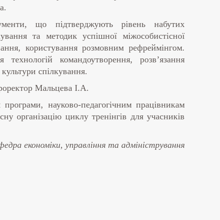
а.
ументи, що підтверджують рівень набутих
кування та методик успішної міжособистісної
ування, користування розмовним рефреймінгом.
 технологій командоутворення, розв’язання
 культури спілкування.
роректор Мальцева І.А.
 програми, науково-педагогічним працівникам
сну організацію циклу тренінгів для учасників
федра економіки, управління та адміністрування