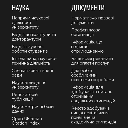
НАУКА
ДОКУМЕНТИ
Напрями наукової
Нормативно-правові
діяльності
документи
університету
Профспілкова
Відділ аспірантури та
організація
докторантури
Інформація, що
Відділ наукової
підлягає
роботи студентів
оприлюдненню
Інноваційна, науково-
Банківські реквізити
технічна діяльність
для оплати послуг
Спеціалізовані вчені
Для осіб з
ради
особливими
освітніми потребами
Наукові видання
університету
Інформація для
здобувачів з питань
Репозиторій
отримання
публікацій
соціальних стипендій
Наукометричні бази
Реєстр здобувачів
даних
вищої освіти, яким
призначена
Open Ukrainian
академічна стипендія
Citation Index