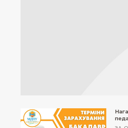
Наг
педа