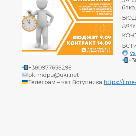
ЗА О
бака
БЮДЖ
доку
КОНТ
ВСТИ
vs
+3
+380977658296
pk-mdpu@ukr.net
Телеграм – чат Вступника
https://t.m