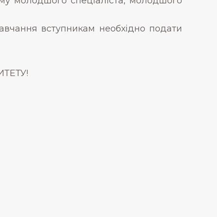
у молодшого спеціаліста, молодшого
вчання вступникам необхідно подати
ИТЕТУ!