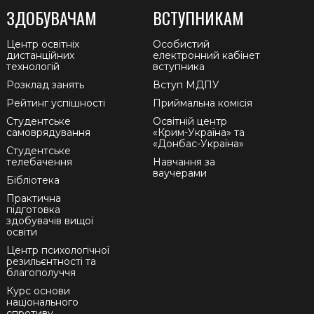
ЗДОБУВАЧАМ
ВСТУПНИКАМ
Центр освітніх
Особистий
дистанційних
електронний кабінет
технологій
вступника
Розклад занять
Вступ МДПУ
Рейтинг успішності
Приймальна комісія
Студентське
Освітній центр
самоврядування
«Крим-Україна» та
«Донбас-Україна»
Студентське
телебачення
Навчання за
ваучерами
Бібліотека
Практична
підготовка
здобувачів вищої
освіти
Центр психологічної
резильєнтності та
благополуччя
Курс основи
національного
спротиву