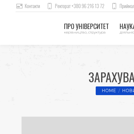
Контакти
Ректорат +380 96 216 13 72
Приймал
ПРО УНІВЕРСИТЕТ
НАУКА
керівництво, структура
діяльніс
ЗАРАХУВ
You are here:
HOME
НОВИ