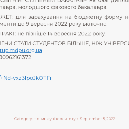
СВІТНІМ СТУПЕНЕМ БАКАЛАВР на базі диплом
лавра, молодшого фахового бакалавра.
ЕТ: для зарахування на бюджетну форму на
менти до 9 вересня 2022 року включно.
РАКТ: не пізніше 14 вересня 2022 року.
ГНИ СТАТИ СТУДЕНТОВ БІЛЬШЕ, НІЖ УНІВЕРС
tup.mdpu.org.ua
80962161372
e/+Nd-vxz3fpoJkOTFi
Category:
Новини університету
September 5, 2022