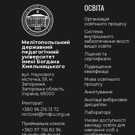
ОСВІТА
Організація
освітнього процесу
Система
внутрішнього
забезпечення якості
Мелітопольський
вищої освіти
державний
педагогічний
Ліцензії та
університет
сертифікати
імені Богдана
Хмельницького
Підвищення
кваліфікації
вул. Наукового
містечка, 59, м.
Мова освітнього
Запоріжжя,
процесу
Запорізька область,
Анкетування
Україна, 69000
Анотації вибіркових
Ректорат:
дисциплін
+380 96 216 13 72
Лабораторії
rectorat@mdpu.org.ua
Умови доступності
Приймальна комісія:
закладу освіти для
+380 97 765 82 96
навчання осіб з
pk-mdpu@ukr.net
особливими