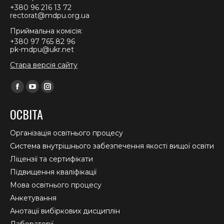
+380 96 216 13 72
rectorat@mdpu.org.ua
Приймальна комісія:
+380 97 765 82 96
pk-mdpu@ukr.net
Стара версія сайту
Find us on:
Facebook
YouTube
Instagram
page
page
page
ОСВІТА
opens
opens
opens
in
in
in
Організація освітнього процесу
new
new
new
Система внутрішнього забезпечення якості вищої освіти
window
window
window
Ліцензії та сертифікати
Підвищення кваліфікації
Мова освітнього процесу
Анкетування
Анотації вибіркових дисциплін
Лабораторії