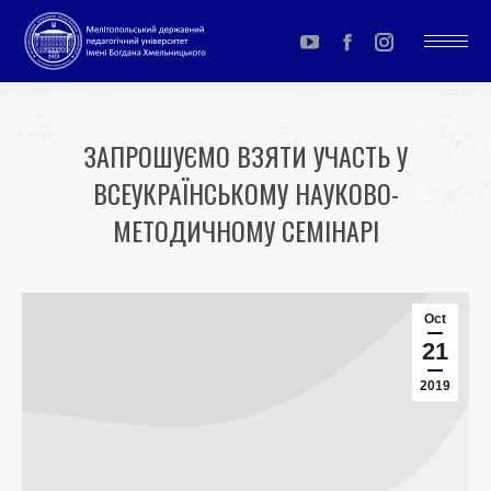
YouTube
Facebook
Instagram
page
page
page
opens
opens
opens
ЗАПРОШУЄМО ВЗЯТИ УЧАСТЬ У
in
in
in
ВСЕУКРАЇНСЬКОМУ НАУКОВО-
new
new
new
window
window
window
МЕТОДИЧНОМУ СЕМІНАРІ
You are here:
Oct
21
2019