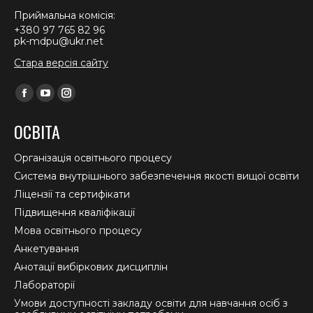
Приймальна комісія:
+380 97 765 82 96
pk-mdpu@ukr.net
Стара версія сайту
Find us on:
Facebook
YouTube
Instagram
page
page
page
ОСВІТА
opens
opens
opens
in
in
in
Організація освітнього процесу
new
new
new
Система внутрішнього забезпечення якості вищої освіти
window
window
window
Ліцензії та сертифікати
Підвищення кваліфікації
Мова освітнього процесу
Анкетування
Анотації вибіркових дисциплін
Лабораторії
Умови доступності закладу освіти для навчання осіб з