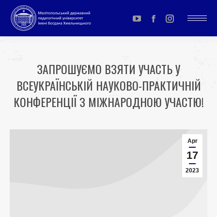
YouTube
Facebook
Instagram
page
page
page
opens
opens
opens
ЗАПРОШУЄМО ВЗЯТИ УЧАСТЬ У
in
in
in
ВСЕУКРАЇНСЬКІЙ НАУКОВО-ПРАКТИЧНІЙ
new
new
new
window
window
window
КОНФЕРЕНЦІЇ З МІЖНАРОДНОЮ УЧАСТЮ!
You are here:
Apr
17
2023