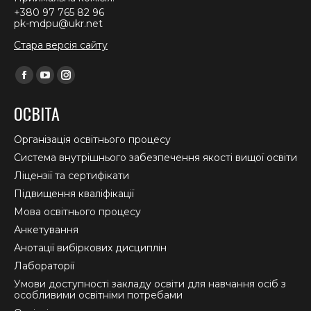
+380 97 765 82 96
pk-mdpu@ukr.net
Стара версія сайту
Find us on:
Facebook
YouTube
Instagram
page
page
page
ОСВІТА
opens
opens
opens
in
in
in
Організація освітнього процесу
new
new
new
Система внутрішнього забезпечення якості вищої освіти
window
window
window
Ліцензії та сертифікати
Підвищення кваліфікації
Мова освітнього процесу
Анкетування
Анотації вибіркових дисциплін
Лабораторії
Умови доступності закладу освіти для навчання осіб з
особливими освітніми потребами