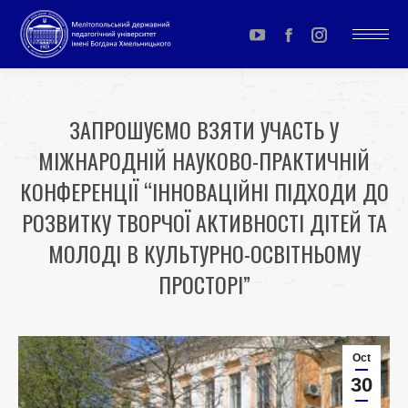
YouTube
Facebook
Instagram
page
page
page
opens
opens
opens
ЗАПРОШУЄМО ВЗЯТИ УЧАСТЬ У
in
in
in
МІЖНАРОДНІЙ НАУКОВО-ПРАКТИЧНІЙ
new
new
new
window
window
window
КОНФЕРЕНЦІЇ “ІННОВАЦІЙНІ ПІДХОДИ ДО
РОЗВИТКУ ТВОРЧОЇ АКТИВНОСТІ ДІТЕЙ ТА
МОЛОДІ В КУЛЬТУРНО-ОСВІТНЬОМУ
ПРОСТОРІ”
You are here:
Oct
30