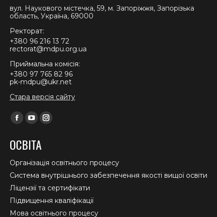
вул. Наукового містечка, 59, м. Запоріжжя, Запорізька
область, Україна, 69000
Ректорат:
+380 96 216 13 72
rectorat@mdpu.org.ua
Приймальна комісія:
+380 97 765 82 96
pk-mdpu@ukr.net
Стара версія сайту
Find us on:
Facebook
YouTube
Instagram
page
page
page
ОСВІТА
opens
opens
opens
in
in
in
Організація освітнього процесу
new
new
new
Система внутрішнього забезпечення якості вищої освіти
window
window
window
Ліцензії та сертифікати
Підвищення кваліфікації
Мова освітнього процесу