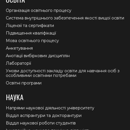
opens
opens
opens
in
in
in
Організація освітнього процесу
new
new
new
Система внутрішнього забезпечення якості вищої освіти
window
window
window
Ліцензії та сертифікати
Підвищення кваліфікації
Мова освітнього процесу
Анкетування
Анотації вибіркових дисциплін
Лабораторії
Умови доступності закладу освіти для навчання осіб з
особливими освітніми потребами
Освітні програми
НАУКА
Напрями наукової діяльності університету
Відділ аспірантури та докторантури
Відділ наукової роботи студентів