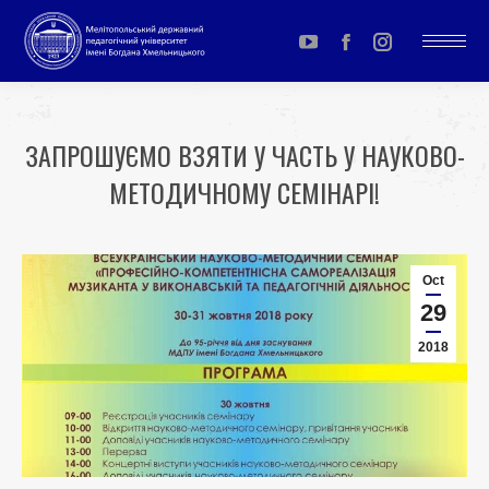
YouTube
Facebook
Instagram
page
page
page
opens
opens
opens
ЗАПРОШУЄМО ВЗЯТИ У ЧАСТЬ У НАУКОВО-
in
in
in
МЕТОДИЧНОМУ СЕМІНАРІ!
new
new
new
window
window
window
You are here:
Oct
29
2018