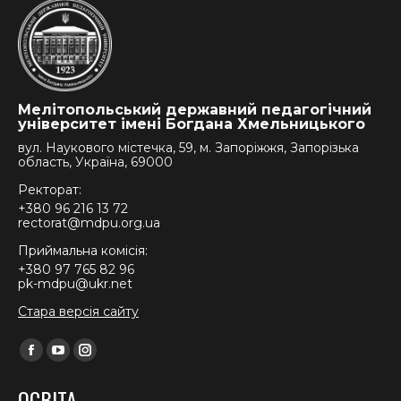
Мелітопольський державний педагогічний
університет імені Богдана Хмельницького
вул. Наукового містечка, 59, м. Запоріжжя, Запорізька
область, Україна, 69000
Ректорат:
+380 96 216 13 72
rectorat@mdpu.org.ua
Приймальна комісія:
+380 97 765 82 96
pk-mdpu@ukr.net
Стара версія сайту
Find us on:
Facebook
YouTube
Instagram
page
page
page
ОСВІТА