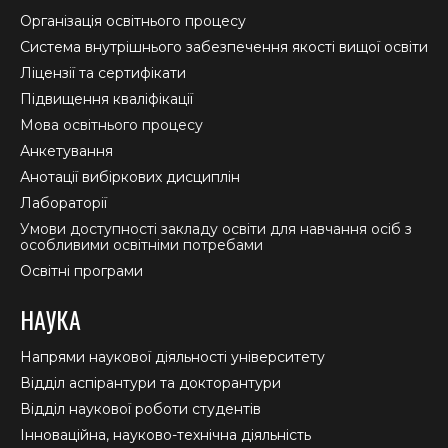
in
in
in
Організація освітнього процесу
new
new
new
Система внутрішнього забезпечення якості вищої освіти
window
window
window
Ліцензії та сертифікати
Підвищення кваліфікації
Мова освітнього процесу
Анкетування
Анотації вибіркових дисциплін
Лабораторії
Умови доступності закладу освіти для навчання осіб з
особливими освітніми потребами
Освітні програми
НАУКА
Напрями наукової діяльності університету
Відділ аспірантури та докторантури
Відділ наукової роботи студентів
Інноваційна, науково-технічна діяльність