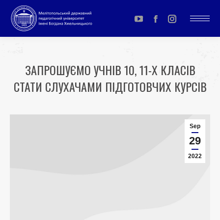
YouTube
Facebook
Instagram
page
page
page
opens
opens
opens
ЗАПРОШУЄМО УЧНІВ 10, 11-Х КЛАСІВ
in
in
in
СТАТИ СЛУХАЧАМИ ПІДГОТОВЧИХ КУРСІВ
new
new
new
window
window
window
You are here:
Sep
29
2022