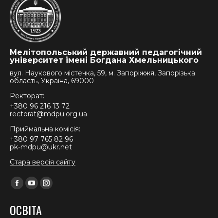
Мелітопольський державний педагогічний
університет імені Богдана Хмельницького
вул. Наукового містечка, 59, м. Запоріжжя, Запорізька
область, Україна, 69000
Ректорат:
+380 96 216 13 72
rectorat@mdpu.org.ua
Приймальна комісія:
+380 97 765 82 96
pk-mdpu@ukr.net
Стара версія сайту
Find us on:
Facebook
YouTube
Instagram
page
page
page
ОСВІТА
opens
opens
opens