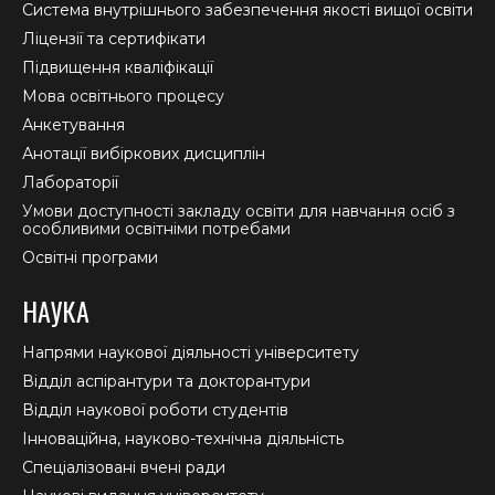
new
new
new
Система внутрішнього забезпечення якості вищої освіти
window
window
window
Ліцензії та сертифікати
Підвищення кваліфікації
Мова освітнього процесу
Анкетування
Анотації вибіркових дисциплін
Лабораторії
Умови доступності закладу освіти для навчання осіб з
особливими освітніми потребами
Освітні програми
НАУКА
Напрями наукової діяльності університету
Відділ аспірантури та докторантури
Відділ наукової роботи студентів
Інноваційна, науково-технічна діяльність
Спеціалізовані вчені ради