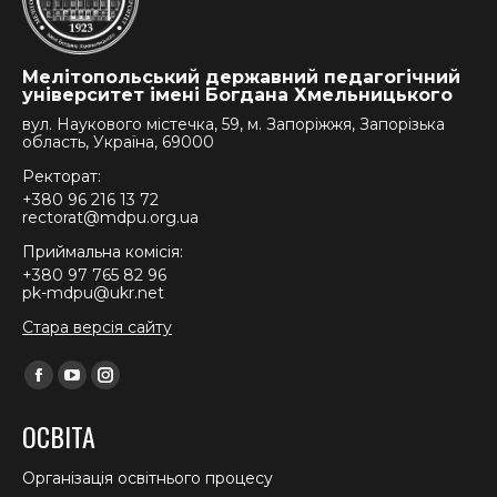
Мелітопольський державний педагогічний
університет імені Богдана Хмельницького
вул. Наукового містечка, 59, м. Запоріжжя, Запорізька
область, Україна, 69000
Ректорат:
+380 96 216 13 72
rectorat@mdpu.org.ua
Приймальна комісія:
+380 97 765 82 96
pk-mdpu@ukr.net
Стара версія сайту
Find us on:
Facebook
YouTube
Instagram
page
page
page
ОСВІТА
opens
opens
opens
in
in
in
Організація освітнього процесу