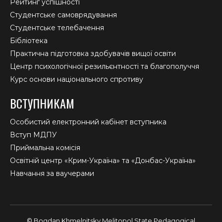
Рейтинг успішності
Студентське самоврядування
Студентське телебачення
Бібліотека
Практична підготовка здобувачів вищої освіти
Центр психологічної резильєнтності та благополуччя
Курс основи національного спротиву
ВСТУПНИКАМ
Особистий електронний кабінет вступника
Вступ МДПУ
Приймальна комісія
Освітній центр «Крим-Україна» та «Донбас-Україна»
Навчання за ваучерами
© Bogdan Khmelnitsky Melitopol State Pedagogical