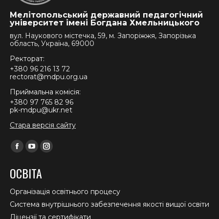
Мелітопольський державний педагогічний
університет імені Богдана Хмельницького
вул. Наукового містечка, 59, м. Запоріжжя, Запорізька
область, Україна, 69000
Ректорат:
+380 96 216 13 72
rectorat@mdpu.org.ua
Приймальна комісія:
+380 97 765 82 96
pk-mdpu@ukr.net
Стара версія сайту
Find us on:
Facebook
YouTube
Instagram
page
page
page
ОСВІТА
opens
opens
opens
in
in
in
Організація освітнього процесу
new
new
new
Система внутрішнього забезпечення якості вищої освіти
window
window
window
Ліцензії та сертифікати