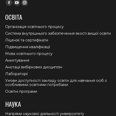
Find us on:
Facebook
YouTube
Instagram
page
page
page
ОСВІТА
opens
opens
opens
in
in
in
Організація освітнього процесу
new
new
new
Система внутрішнього забезпечення якості вищої освіти
window
window
window
Ліцензії та сертифікати
Підвищення кваліфікації
Мова освітнього процесу
Анкетування
Анотації вибіркових дисциплін
Лабораторії
Умови доступності закладу освіти для навчання осіб з
особливими освітніми потребами
Освітні програми
НАУКА
Напрями наукової діяльності університету