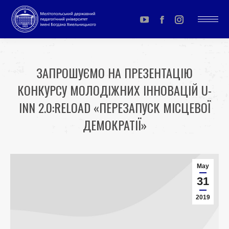
YouTube
Facebook
Instagram
page
page
page
opens
opens
opens
ЗАПРОШУЄМО НА ПРЕЗЕНТАЦІЮ
in
in
in
КОНКУРСУ МОЛОДІЖНИХ ІННОВАЦІЙ U-
new
new
new
window
window
window
INN 2.0:RELOAD «ПЕРЕЗАПУСК МІСЦЕВОЇ
ДЕМОКРАТІЇ»
You are here:
May
31
2019