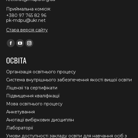
Приймальна комісія:
+380 97 765 82 96
pk-mdpu@ukr.net
Стара версія сайту
Find us on:
Facebook
YouTube
Instagram
page
page
page
ОСВІТА
opens
opens
opens
in
in
in
Організація освітнього процесу
new
new
new
Система внутрішнього забезпечення якості вищої освіти
window
window
window
Ліцензії та сертифікати
Підвищення кваліфікації
Мова освітнього процесу
Анкетування
Анотації вибіркових дисциплін
Лабораторії
Умови доступності закладу освіти для навчання осіб з