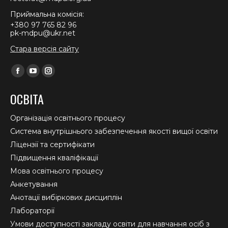
Приймальна комісія:
+380 97 765 82 96
pk-mdpu@ukr.net
Стара версія сайту
Find us on:
Facebook
YouTube
Instagram
page
page
page
ОСВІТА
opens
opens
opens
in
in
in
Організація освітнього процесу
new
new
new
Система внутрішнього забезпечення якості вищої освіти
window
window
window
Ліцензії та сертифікати
Підвищення кваліфікації
Мова освітнього процесу
Анкетування
Анотації вибіркових дисциплін
Лабораторії
Умови доступності закладу освіти для навчання осіб з