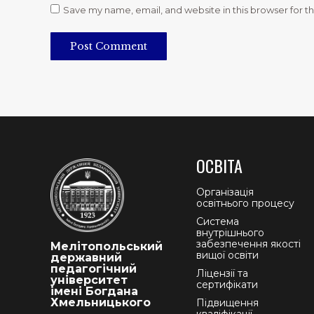
Save my name, email, and website in this browser for t
Post Comment
ОСВІТА
Організація
освітнього процесу
Система
внутрішнього
забезпечення якості
Мелітопольський
вищої освіти
державний
педагогічний
Ліцензії та
університет
сертифікати
імені Богдана
Хмельницького
Підвищення