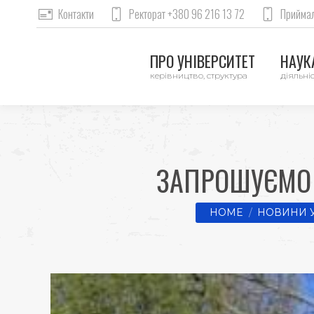
Контакти
Ректорат +380 96 216 13 72
Приймал
ПРО УНІВЕРСИТЕТ
НАУКА
керівництво, структура
діяльніс
ЗАПРОШУЄМО 
You are here:
HOME
НОВИНИ У