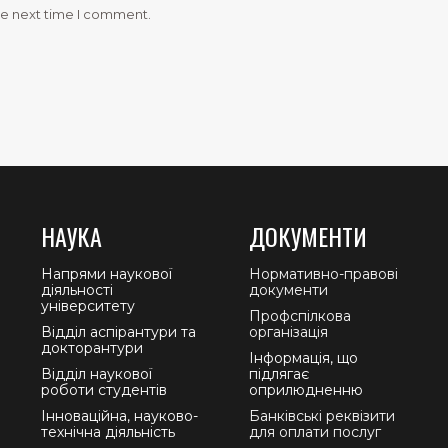
he next time I comment.
НАУКА
ДОКУМЕНТИ
Напрями наукової
Нормативно-правові
діяльності
документи
університету
Профспілкова
Відділ аспірантури та
організація
докторантури
Інформація, що
Відділ наукової
підлягає
роботи студентів
оприлюдненню
Інноваційна, науково-
Банківські реквізити
технічна діяльність
для оплати послуг