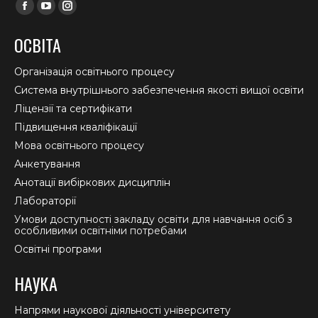
Find us on:
Facebook
YouTube
Instagram
page
page
page
ОСВІТА
opens
opens
opens
in
in
in
Організація освітнього процесу
new
new
new
Система внутрішнього забезпечення якості вищої освіти
window
window
window
Ліцензії та сертифікати
Підвищення кваліфікації
Мова освітнього процесу
Анкетування
Анотації вибіркових дисциплін
Лабораторії
Умови доступності закладу освіти для навчання осіб з
особливими освітніми потребами
Освітні програми
НАУКА
Напрями наукової діяльності університету