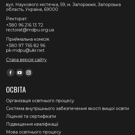
вул. Наукового містечка, 59, м. Запоріжжя, Запорізька
область, Україна, 69000
Ректорат:
+380 96 216 13 72
rectorat@mdpu.org.ua
Приймальна комісія:
+380 97 765 82 96
pk-mdpu@ukr.net
Стара версія сайту
Find us on:
Facebook
YouTube
Instagram
page
page
page
ОСВІТА
opens
opens
opens
in
in
in
Організація освітнього процесу
new
new
new
Система внутрішнього забезпечення якості вищої освіти
window
window
window
Ліцензії та сертифікати
Підвищення кваліфікації
Мова освітнього процесу