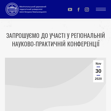
YouTube
Facebook
Instagram
page
page
page
opens
opens
opens
ЗАПРОШУЄМО ДО УЧАСТІ У РЕГІОНАЛЬНІЙ
in
in
in
НАУКОВО-ПРАКТИЧНІЙ КОНФЕРЕНЦІЇ
new
new
new
window
window
window
You are here:
Nov
30
2020