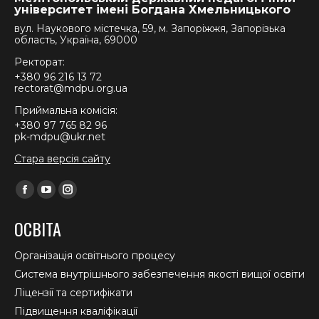
університет імені Богдана Хмельницького
вул. Наукового містечка, 59, м. Запоріжжя, Запорізька
область, Україна, 69000
Ректорат:
+380 96 216 13 72
rectorat@mdpu.org.ua
Приймальна комісія:
+380 97 765 82 96
pk-mdpu@ukr.net
Стара версія сайту
Find us on:
Facebook
YouTube
Instagram
page
page
page
ОСВІТА
opens
opens
opens
in
in
in
Організація освітнього процесу
new
new
new
Система внутрішнього забезпечення якості вищої освіти
window
window
window
Ліцензії та сертифікати
Підвищення кваліфікації