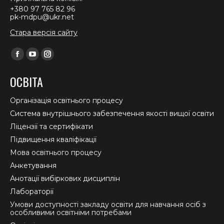
+380 97 765 82 96
pk-mdpu@ukr.net
Стара версія сайту
Find us on:
Facebook
YouTube
Instagram
page
page
page
ОСВІТА
opens
opens
opens
in
in
in
Організація освітнього процесу
new
new
new
Система внутрішнього забезпечення якості вищої освіти
window
window
window
Ліцензії та сертифікати
Підвищення кваліфікації
Мова освітнього процесу
Анкетування
Анотації вибіркових дисциплін
Лабораторії
Умови доступності закладу освіти для навчання осіб з
особливими освітніми потребами