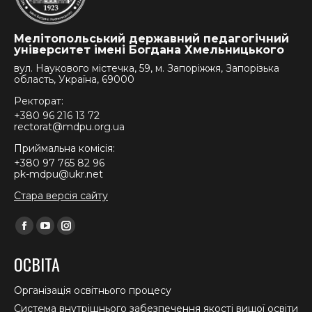
Мелітопольський державний педагогічний
університет імені Богдана Хмельницького
вул. Наукового містечка, 59, м. Запоріжжя, Запорізька
область, Україна, 69000
Ректорат:
+380 96 216 13 72
rectorat@mdpu.org.ua
Приймальна комісія:
+380 97 765 82 96
pk-mdpu@ukr.net
Стара версія сайту
Find us on:
Facebook
YouTube
Instagram
page
page
page
ОСВІТА
opens
opens
opens
in
in
in
Організація освітнього процесу
new
new
new
Система внутрішнього забезпечення якості вищої освіти