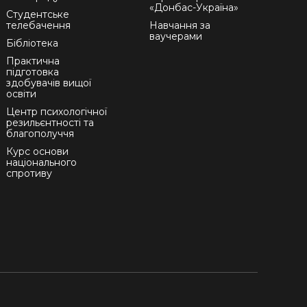
«Донбас-Україна»
Студентське
телебачення
Навчання за
ваучерами
Бібліотека
Практична
підготовка
здобувачів вищої
освіти
Центр психологічної
резильєнтності та
благополуччя
Курс основи
національного
спротиву