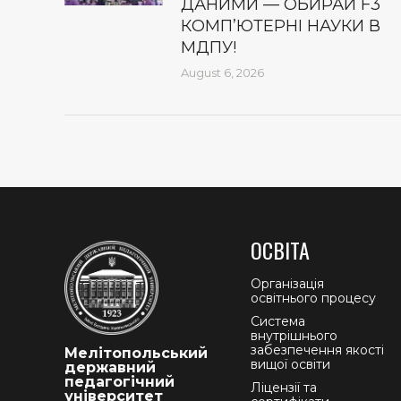
ДАНИМИ — ОБИРАЙ F3
КОМП’ЮТЕРНІ НАУКИ В
МДПУ!
August 6, 2026
ОСВІТА
Організація
освітнього процесу
Система
внутрішнього
забезпечення якості
Мелітопольський
вищої освіти
державний
педагогічний
Ліцензії та
університет