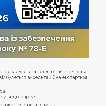
Національне агентство із забезпечення
Е, відбудеться акредитаційна експертиза
ура»
му виді спорту»
критої зустрічі в рамках