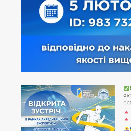
як
ос