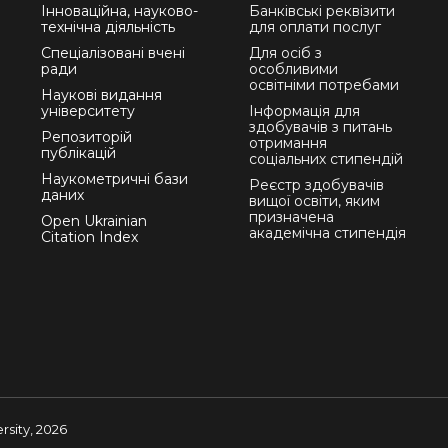
Інноваційна, науково-
Банківські реквізити
технічна діяльність
для оплати послуг
Спеціалізовані вчені
Для осіб з
ради
особливими
освітніми потребами
Наукові видання
університету
Інформація для
здобувачів з питань
Репозиторій
отримання
публікацій
соціальних стипендій
Наукометричні бази
Реєстр здобувачів
даних
вищої освіти, яким
призначена
Open Ukrainian
академічна стипендія
Citation Index
sity, 2026