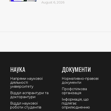
August 6, 2026
НАУКА
ДОКУМЕНТИ
Напрями наукової
Нормативно-правові
діяльності
документи
університету
Профспілкова
Відділ аспірантури та
організація
докторантури
Інформація, що
Відділ наукової
підлягає
роботи студентів
оприлюдненню