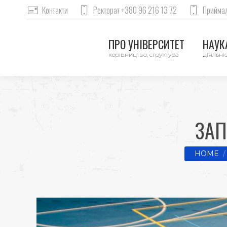
Контакти
Ректорат +380 96 216 13 72
Приймал
ПРО УНІВЕРСИТЕТ
НАУКА
керівництво, структура
діяльніс
ЗАП
You are h
HOME