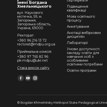
сертифікати
імені Богдана
Хмельницького
Підвищення
кваліфікації
вул. Наукового
містечка, 59, м.
Мова освітнього
Запоріжжя,
процесу
Запорізька область,
Анкетування
Україна, 69000
Анотації вибіркових
Ректорат:
дисциплін
+380 96 216 13 72
Лабораторії
rectorat@mdpu.org.ua
Умови доступності
Приймальна комісія:
закладу освіти для
+380 97 765 82 96
навчання осіб з
pk-mdpu@ukr.net
особливими
освітніми потребами
Стара версія сайту
Освітні програми
Find us on:
Facebook
YouTube
Instagram
page
page
page
opens
opens
opens
in
in
in
© Bogdan Khmelnitsky Melitopol State Pedagogical Univer
new
new
new