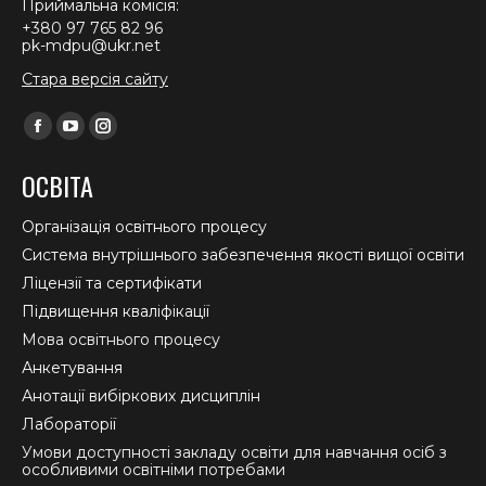
Приймальна комісія:
+380 97 765 82 96
pk-mdpu@ukr.net
Стара версія сайту
Find us on:
Facebook
YouTube
Instagram
page
page
page
ОСВІТА
opens
opens
opens
in
in
in
Організація освітнього процесу
new
new
new
Система внутрішнього забезпечення якості вищої освіти
window
window
window
Ліцензії та сертифікати
Підвищення кваліфікації
Мова освітнього процесу
Анкетування
Анотації вибіркових дисциплін
Лабораторії
Умови доступності закладу освіти для навчання осіб з
особливими освітніми потребами