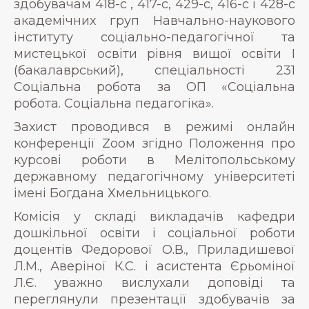
здобувачам 418-с , 417-с, 429-с, 416-с і 428-с
академічних груп Навчально-наукового
інституту соціально-педагогічної та
мистецької освіти рівня вищої освіти І
(бакалаврський), спеціальності 231
Соціальна робота за ОП «Соціальна
робота. Соціальна педагогіка».
Захист проводився в режимі онлайн
конференції Zоом згідно Положення про
курсові роботи в Мелітопольському
державному педагогічному університеті
імені Богдана Хмельницького.
Комісія у складі викладачів кафедри
дошкільної освіти і соціальної роботи
доцентів Федорової О.В., Приладишевої
Л.М., Аверіної К.С. і асистента Єрьоміної
Л.Є. уважно вислухали доповіді та
переглянули презентації здобувачів за