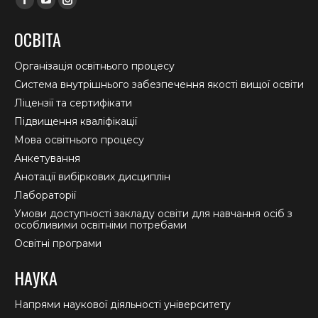
Facebook
YouTube
Instagram
page
page
page
ОСВІТА
opens
opens
opens
in
in
in
Організація освітнього процесу
new
new
new
Система внутрішнього забезпечення якості вищої освіти
window
window
window
Ліцензії та сертифікати
Підвищення кваліфікації
Мова освітнього процесу
Анкетування
Анотації вибіркових дисциплін
Лабораторії
Умови доступності закладу освіти для навчання осіб з
особливими освітніми потребами
Освітні програми
НАУКА
Напрями наукової діяльності університету