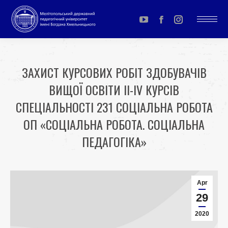
YouTube
Facebook
Instagram
page
page
page
opens
opens
opens
ЗАХИСТ КУРСОВИХ РОБІТ ЗДОБУВАЧІВ
in
in
in
ВИЩОЇ ОСВІТИ ІІ-IV КУРСІВ
new
new
new
window
window
window
СПЕЦІАЛЬНОСТІ 231 СОЦІАЛЬНА РОБОТА
ОП «СОЦІАЛЬНА РОБОТА. СОЦІАЛЬНА
ПЕДАГОГІКА»
You are here:
Apr
29
2020