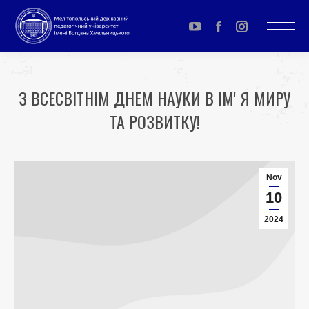
YouTube
Facebook
Instagram
page
page
page
opens
opens
opens
З ВСЕСВІТНІМ ДНЕМ НАУКИ В ІМʼЯ МИРУ
in
in
in
ТА РОЗВИТКУ!
new
new
new
window
window
window
You are here:
Nov
10
2024