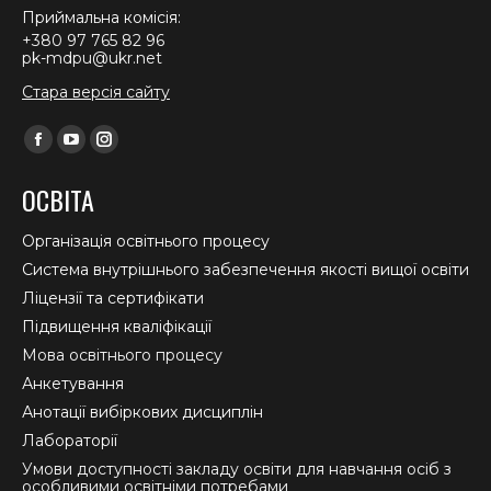
Приймальна комісія:
+380 97 765 82 96
pk-mdpu@ukr.net
Стара версія сайту
Find us on:
Facebook
YouTube
Instagram
page
page
page
ОСВІТА
opens
opens
opens
in
in
in
Організація освітнього процесу
new
new
new
Система внутрішнього забезпечення якості вищої освіти
window
window
window
Ліцензії та сертифікати
Підвищення кваліфікації
Мова освітнього процесу
Анкетування
Анотації вибіркових дисциплін
Лабораторії
Умови доступності закладу освіти для навчання осіб з
особливими освітніми потребами