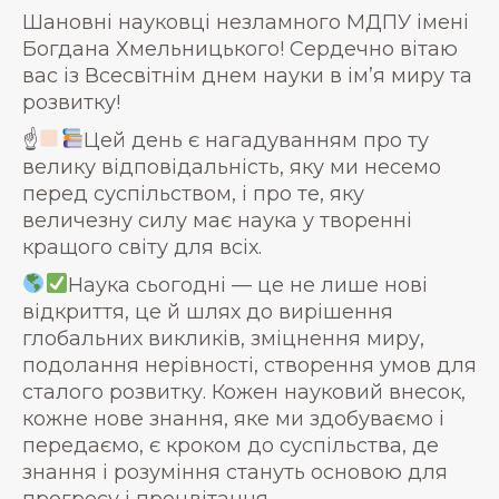
Шановні науковці незламного МДПУ імені
Богдана Хмельницького! Сердечно вітаю
вас із Всесвітнім днем науки в ім’я миру та
розвитку!
☝
Цей день є нагадуванням про ту
велику відповідальність, яку ми несемо
перед суспільством, і про те, яку
величезну силу має наука у творенні
кращого світу для всіх.
Наука сьогодні — це не лише нові
відкриття, це й шлях до вирішення
глобальних викликів, зміцнення миру,
подолання нерівності, створення умов для
сталого розвитку. Кожен науковий внесок,
кожне нове знання, яке ми здобуваємо і
передаємо, є кроком до суспільства, де
знання і розуміння стануть основою для
прогресу і процвітання.