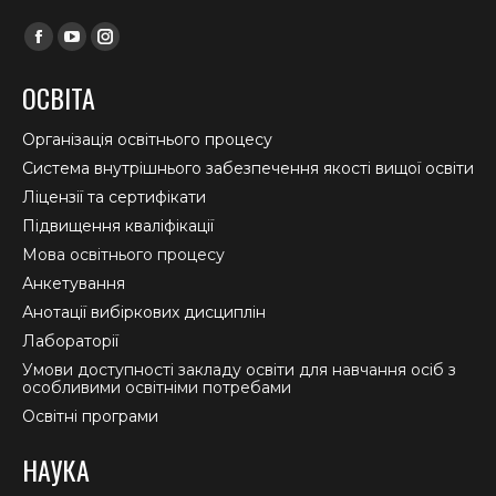
Find us on:
Facebook
YouTube
Instagram
page
page
page
ОСВІТА
opens
opens
opens
in
in
in
Організація освітнього процесу
new
new
new
Система внутрішнього забезпечення якості вищої освіти
window
window
window
Ліцензії та сертифікати
Підвищення кваліфікації
Мова освітнього процесу
Анкетування
Анотації вибіркових дисциплін
Лабораторії
Умови доступності закладу освіти для навчання осіб з
особливими освітніми потребами
Освітні програми
НАУКА