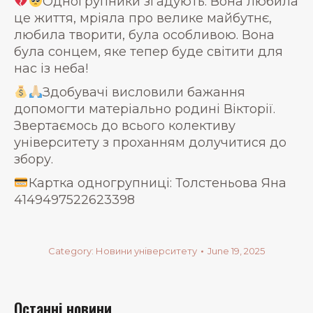
Одногрупники згадують: Вона любила
це життя, мріяла про велике майбутнє,
любила творити, була особливою. Вона
була сонцем, яке тепер буде світити для
нас із неба!
Здобувачі висловили бажання
допомогти матеріально родині Вікторії.
Звертаємось до всього колективу
університету з проханням долучитися до
збору.
Картка одногрупниці: Толстеньова Яна
4149497522623398
Category:
Новини університету
June 19, 2025
Останні новини