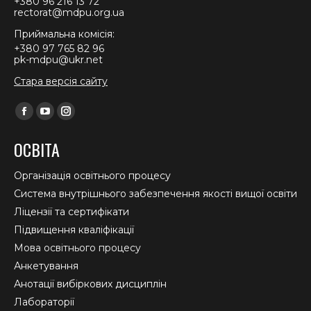
+380 96 216 13 72
rectorat@mdpu.org.ua
Приймальна комісія:
+380 97 765 82 96
pk-mdpu@ukr.net
Стара версія сайту
Find us on:
Facebook
YouTube
Instagram
page
page
page
ОСВІТА
opens
opens
opens
in
in
in
Організація освітнього процесу
new
new
new
Система внутрішнього забезпечення якості вищої освіти
window
window
window
Ліцензії та сертифікати
Підвищення кваліфікації
Мова освітнього процесу
Анкетування
Анотації вибіркових дисциплін
Лабораторії