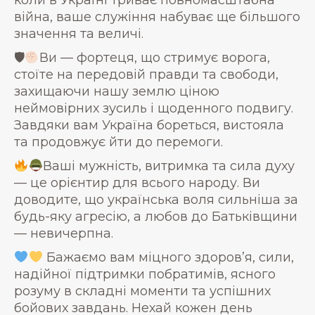
коли в Україні триває повномасштабна
війна, ваше служіння набуває ще більшого
значення та величі.
🛡
Ви — фортеця, що стримує ворога,
стоїте на передовій правди та свободи,
захищаючи нашу землю ціною
неймовірних зусиль і щоденного подвигу.
Завдяки вам Україна бореться, вистояла
та продовжує йти до перемоги.
Ваші мужність, витримка та сила духу
— це орієнтир для всього народу. Ви
доводите, що українська воля сильніша за
будь-яку агресію, а любов до Батьківщини
— невичерпна.
Бажаємо вам міцного здоров’я, сили,
надійної підтримки побратимів, ясного
розуму в складні моменти та успішних
бойових завдань. Нехай кожен день