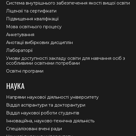
new
new
new
Система внутрішнього забезпечення якості вищої освіти
window
window
window
Ліцензії та сертифікати
Підвищення кваліфікації
Мова освітнього процесу
Анкетування
Анотації вибіркових дисциплін
Лабораторії
Умови доступності закладу освіти для навчання осіб з
особливими освітніми потребами
Освітні програми
НАУКА
Напрями наукової діяльності університету
Відділ аспірантури та докторантури
Відділ наукової роботи студентів
Інноваційна, науково-технічна діяльність
Спеціалізовані вчені ради