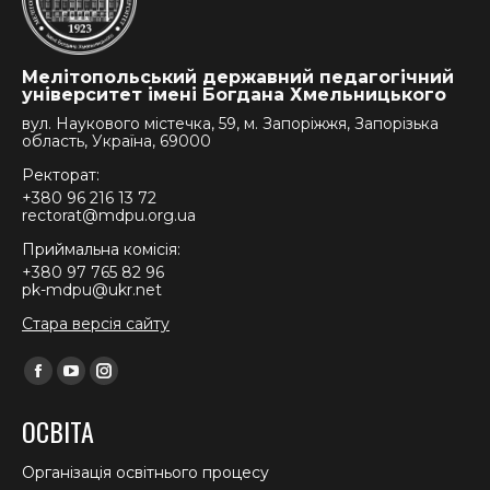
Мелітопольський державний педагогічний
університет імені Богдана Хмельницького
вул. Наукового містечка, 59, м. Запоріжжя, Запорізька
область, Україна, 69000
Ректорат:
+380 96 216 13 72
rectorat@mdpu.org.ua
Приймальна комісія:
+380 97 765 82 96
pk-mdpu@ukr.net
Стара версія сайту
Find us on:
Facebook
YouTube
Instagram
page
page
page
ОСВІТА
opens
opens
opens
in
in
in
Організація освітнього процесу