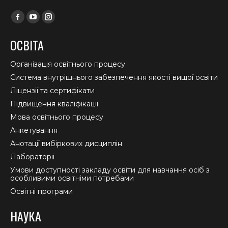
Find us on:
Facebook
YouTube
Instagram
page
page
page
ОСВІТА
opens
opens
opens
in
in
in
Організація освітнього процесу
new
new
new
Система внутрішнього забезпечення якості вищої освіти
window
window
window
Ліцензії та сертифікати
Підвищення кваліфікації
Мова освітнього процесу
Анкетування
Анотації вибіркових дисциплін
Лабораторії
Умови доступності закладу освіти для навчання осіб з
особливими освітніми потребами
Освітні програми
НАУКА