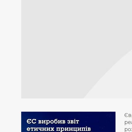
Єв
ре
ро