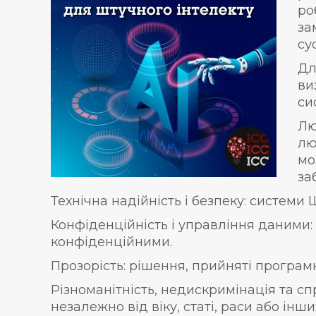
ро
за
су
Дл
ви
си
Лю
лю
мо
за
Технічна надійність і безпеку: системи 
Конфіденційність і управління даними:
конфіденційними.
Прозорість: рішення, прийняті програм
Різноманітність, недискримінація та сп
незалежно від віку, статі, раси або інши