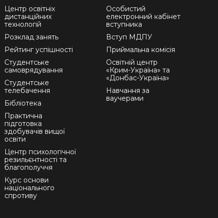
Центр освітніх
Особистий
дистанційних
електронний кабінет
технологій
вступника
Розклад занять
Вступ МДПУ
Рейтинг успішності
Приймальна комісія
Студентське
Освітній центр
самоврядування
«Крим-Україна» та
«Донбас-Україна»
Студентське
телебачення
Навчання за
ваучерами
Бібліотека
Практична
підготовка
здобувачів вищої
освіти
Центр психологічної
резильєнтності та
благополуччя
Курс основи
національного
спротиву