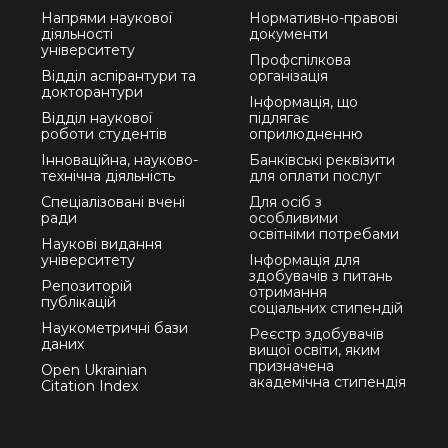
Напрями наукової
Нормативно-правові
діяльності
документи
університету
Профспілкова
Відділ аспірантури та
організація
докторантури
Інформація, що
Відділ наукової
підлягає
роботи студентів
оприлюдненню
Інноваційна, науково-
Банківські реквізити
технічна діяльність
для оплати послуг
Спеціалізовані вчені
Для осіб з
ради
особливими
освітніми потребами
Наукові видання
університету
Інформація для
здобувачів з питань
Репозиторій
отримання
публікацій
соціальних стипендій
Наукометричні бази
Реєстр здобувачів
даних
вищої освіти, яким
призначена
Open Ukrainian
академічна стипендія
Citation Index