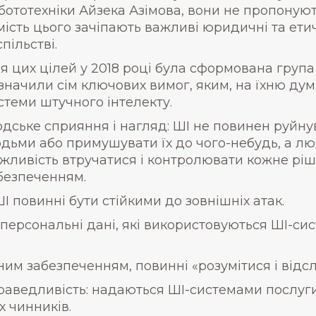
бототехніки Айзека Азімова, вони не пропонуют
мість цього зачіпають важливі юридичні та ети
спільстві.
я цих цілей у 2018 році була сформована група 
значили сім ключових вимог, яким, на їхню дум
стеми штучного інтелекту.
дське сприяння і нагляд: ШІ не повинен руйн
дьми або примушувати їх до чого-небудь, а люд
жливість втручатися і контролювати кожне рі
безпеченням.
ШІ повинні бути стійкими до зовнішніх атак.
 персональні дані, які використовуються ШІ-с
ним забезпеченням, повинні «розумітися і відс
раведливість: надаються ШІ-системами послуги,
х чинників.