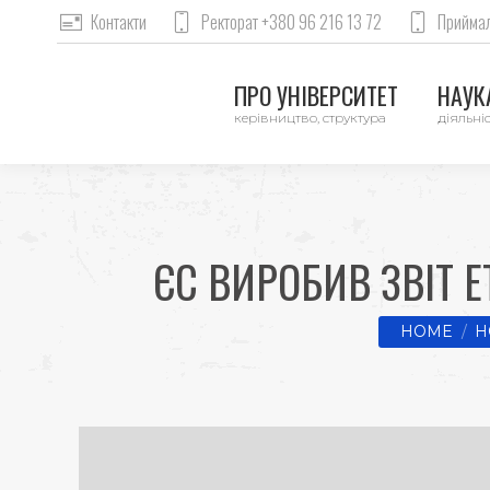
Контакти
Ректорат +380 96 216 13 72
Приймал
ПРО УНІВЕРСИТЕТ
НАУКА
керівництво, структура
діяльніс
ЄС ВИРОБИВ ЗВІТ 
You are her
HOME
Н