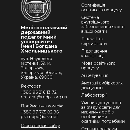
Організація
освітнього процесу
Система
внутрішнього
забезпечення якості
Мелітопольський
вищої освіти
державний
педагогічний
Ліцензії та
університет
сертифікати
імені Богдана
Хмельницького
Підвищення
кваліфікації
вул. Наукового
містечка, 59, м.
Мова освітнього
Запоріжжя,
процесу
Запорізька область,
Анкетування
Україна, 69000
Анотації вибіркових
Ректорат:
дисциплін
+380 96 216 13 72
Лабораторії
rectorat@mdpu.org.ua
Умови доступності
Приймальна комісія:
закладу освіти для
+380 97 765 82 96
навчання осіб з
pk-mdpu@ukr.net
особливими
освітніми потребами
Стара версія сайту
Освітні програми