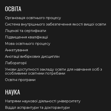
page
page
page
ОСВІТА
opens
opens
opens
in
in
in
Організація освітнього процесу
new
new
new
Система внутрішнього забезпечення якості вищої освіти
window
window
window
Ліцензії та сертифікати
Підвищення кваліфікації
Мова освітнього процесу
Анкетування
Анотації вибіркових дисциплін
Лабораторії
Умови доступності закладу освіти для навчання осіб з
особливими освітніми потребами
Освітні програми
НАУКА
Напрями наукової діяльності університету
Відділ аспірантури та докторантури