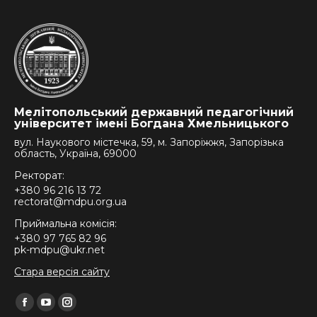
Мелітопольський державний педагогічний
університет імені Богдана Хмельницького
вул. Наукового містечка, 59, м. Запоріжжя, Запорізька
область, Україна, 69000
Ректорат:
+380 96 216 13 72
rectorat@mdpu.org.ua
Приймальна комісія:
+380 97 765 82 96
pk-mdpu@ukr.net
Стара версія сайту
Find us on:
Facebook
YouTube
Instagram