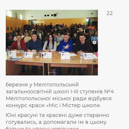
22
березня у Мелітопольській
загальноосвітній школі І-ІІІ ступенів №4
Мелітопольської міської ради відбувся
конкурс краси «Міс і Містер школи.
Юні красуні та красені дуже старанно
готувались, а допомагали їм в цьому