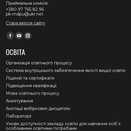
Приймальна комісія:
+380 97 765 82 96
pk-mdpu@ukr.net
Стара версія сайту
Find us on:
Facebook
YouTube
Instagram
page
page
page
ОСВІТА
opens
opens
opens
in
in
in
Організація освітнього процесу
new
new
new
Система внутрішнього забезпечення якості вищої освіти
window
window
window
Ліцензії та сертифікати
Підвищення кваліфікації
Мова освітнього процесу
Анкетування
Анотації вибіркових дисциплін
Лабораторії
Умови доступності закладу освіти для навчання осіб з
особливими освітніми потребами