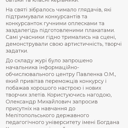
батьки та класні керівники.
На святі зібралось чимало глядачів, які
підтримували конкурсантів та
конкурсанток гучними оплесками та
заздалегідь підготовленими плакатами.
Самі учасники гідно тримались на сцені,
демонстрували свою артистичність, творчі
задатки.
До складу журі було запрошено
начальника інформаційно-
обчислювального центру Павленка О.М.,
який привітав переможців конкурсу і
побажав хорошого настрою і нових
творчих злетів. Користуючись нагодою,
Олександр Михайлович запросив
присутніх на навчання до
Мелітопольського державного
педагогічного університету імені Богдана