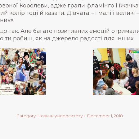
рвоної Королеви, адже грали фламінго і їжачка
 колір годі й казати. Дівчата – і малі і вели
ника.
що так. Але багато позитивних емоцій отримали
о ти робиш, як на джерело радості для інших.
Category:
Новини університету
December 1, 2018