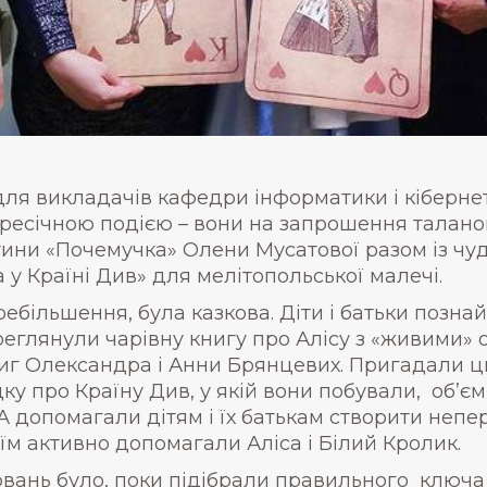
ля викладачів кафедри інформатики і кіберне
ресічною подією – вони на запрошення талано
тини «Почемучка» Олени Мусатової разом із чу
 у Країні Див» для мелітопольської малечі.
ребільшення, була казкова. Діти і батьки позн
еглянули чарівну книгу про Алісу з «живими» 
ниг Олександра і Анни Брянцевих. Пригадали цю 
у про Країну Див, у якій вони побували, об’єм
А допомагали дітям і їх батькам створити непе
їм активно допомагали Аліса і Білий Кролик.
лювань було, поки підібрали правильного ключа