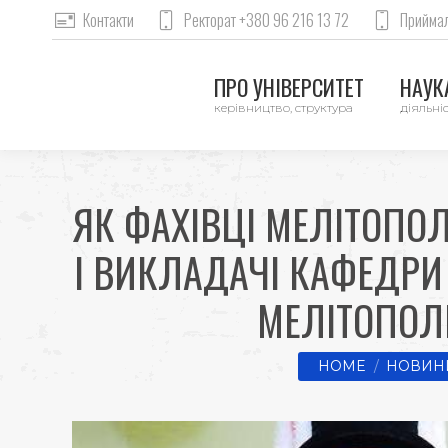
Контакти
Ректорат +380 96 216 13 72
Приймал
ПРО УНІВЕРСИТЕТ
НАУКА
керівництво, структура
діяльніс
ЯК ФАХІВЦІ МЕЛІТОПО
І ВИКЛАДАЧІ КАФЕДРИ
МЕЛІТОПОЛ
You are here:
HOME
НОВИНИ