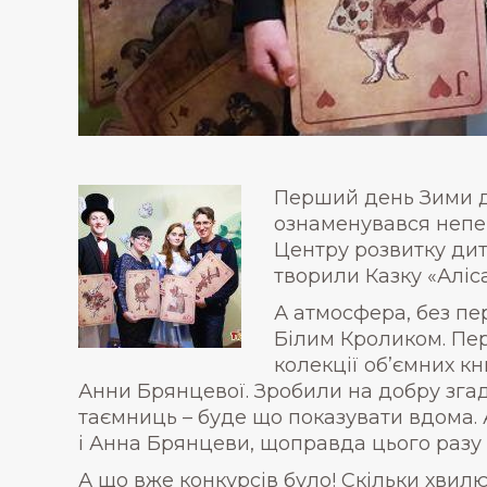
Перший день Зими д
ознаменувався непе
Центру розвитку ди
творили Казку «Аліса
А атмосфера, без пе
Білим Кроликом. Пер
колекції об’ємних к
Анни Брянцевої. Зробили на добру згадк
таємниць – буде що показувати вдома. 
і Анна Брянцеви, щоправда цього разу 
А що вже конкурсів було! Скільки хви