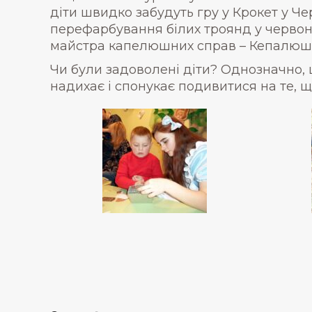
діти швидко забудуть гру у Крокет у Че
перефарбування білих троянд у червоний
майстра капелюшних справ – Кепалюш
Чи були задоволені діти? Однозначно, 
надихає і спонукає подивитися на те, щ