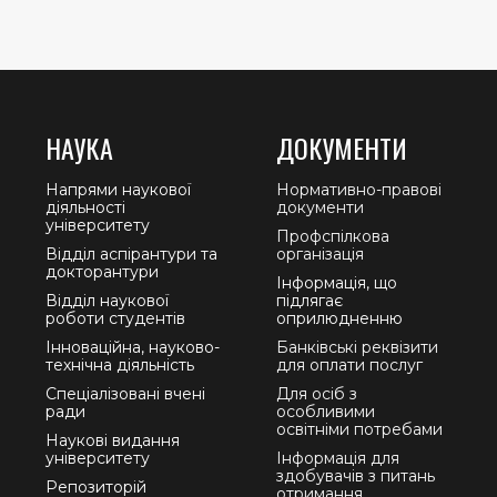
НАУКА
ДОКУМЕНТИ
Напрями наукової
Нормативно-правові
діяльності
документи
університету
Профспілкова
Відділ аспірантури та
організація
докторантури
Інформація, що
Відділ наукової
підлягає
роботи студентів
оприлюдненню
Інноваційна, науково-
Банківські реквізити
технічна діяльність
для оплати послуг
Спеціалізовані вчені
Для осіб з
ради
особливими
освітніми потребами
Наукові видання
університету
Інформація для
здобувачів з питань
Репозиторій
отримання