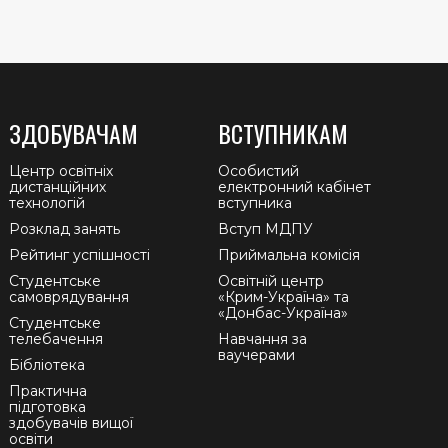
ЗДОБУВАЧАМ
ВСТУПНИКАМ
Центр освітніх
Особистий
дистанційних
електронний кабінет
технологій
вступника
Розклад занять
Вступ МДПУ
Рейтинг успішності
Приймальна комісія
Студентське
Освітній центр
самоврядування
«Крим-Україна» та
«Донбас-Україна»
Студентське
телебачення
Навчання за
ваучерами
Бібліотека
Практична
підготовка
здобувачів вищої
освіти