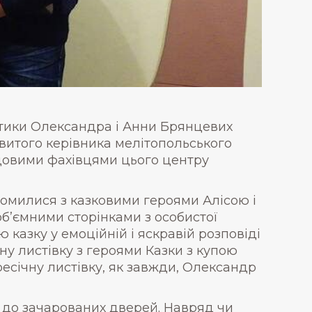
тики Олександра і Анни Брянцевих
витого керівника мелітопольського
довими фахівцями цього центру
айомилися з казковими героями Алісою і
об’ємними сторінками з особистої
казку у емоційній і яскравій розповіді
ну листівку з героями Казки з купою
ресічну листівку, як завжди, Олександр
 до зачарованих дверей. Навряд чи