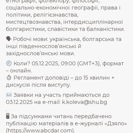
етнографії, фольклору, філософії,
соціально-економічної географії, права і
політики, релігієзнавства,
мистецтвознавства, інтердисциплінарної
болгаристики, славістики та балканістики.
🗣 Робочі мови: українська, болгарська та
інші південнослов’янські й
західнослов’янські мови.
Коли? 05.12.2025, 09:00 (GMT+3), формат
– онлайн.
Регламент доповіді – до 15 хвилин +
дискусія після виступу.
Заявки на участь приймаються до
03.12.2025 на e-mail: k.koleva@shu.bg
.
🖥 За підсумками читань передбачено
публікацію матеріалів в е-журналі «Дзяло»
(https://www.abcdar.com).