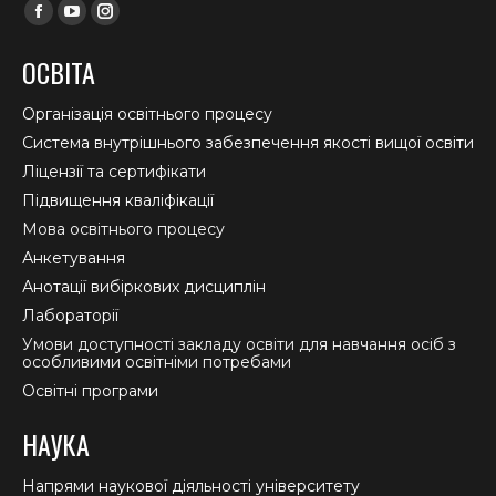
Find us on:
Facebook
YouTube
Instagram
page
page
page
ОСВІТА
opens
opens
opens
in
in
in
Організація освітнього процесу
new
new
new
Система внутрішнього забезпечення якості вищої освіти
window
window
window
Ліцензії та сертифікати
Підвищення кваліфікації
Мова освітнього процесу
Анкетування
Анотації вибіркових дисциплін
Лабораторії
Умови доступності закладу освіти для навчання осіб з
особливими освітніми потребами
Освітні програми
НАУКА
Напрями наукової діяльності університету