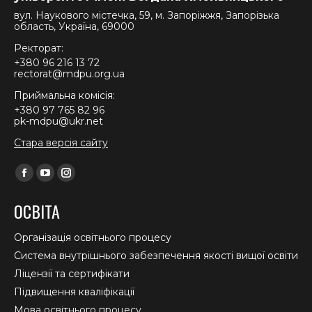
вул. Наукового містечка, 59, м. Запоріжжя, Запорізька
область, Україна, 69000
Ректорат:
+380 96 216 13 72
rectorat@mdpu.org.ua
Приймальна комісія:
+380 97 765 82 96
pk-mdpu@ukr.net
Стара версія сайту
Find us on:
Facebook
YouTube
Instagram
page
page
page
ОСВІТА
opens
opens
opens
in
in
in
Організація освітнього процесу
new
new
new
Система внутрішнього забезпечення якості вищої освіти
window
window
window
Ліцензії та сертифікати
Підвищення кваліфікації
Мова освітнього процесу