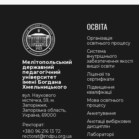
ОСВІТА
Організація
освітнього процесу
Система
внутрішнього
забезпечення якості
Мелітопольський
вищої освіти
державний
педагогічний
Ліцензії та
університет
сертифікати
імені Богдана
Хмельницького
Підвищення
кваліфікації
вул. Наукового
містечка, 59, м.
Мова освітнього
Запоріжжя,
процесу
Запорізька область,
Анкетування
Україна, 69000
Анотації вибіркових
Ректорат:
дисциплін
+380 96 216 13 72
Лабораторії
rectorat@mdpu.org.ua