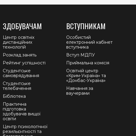
ЗДОБУВАЧАМ
ВСТУПНИКАМ
Центр освітніх
Особистий
дистанційних
електронний кабінет
технологій
вступника
Розклад занять
Вступ МДПУ
Рейтинг успішності
Приймальна комісія
Студентське
Освітній центр
самоврядування
«Крим-Україна» та
«Донбас-Україна»
Студентське
телебачення
Навчання за
ваучерами
Бібліотека
Практична
підготовка
здобувачів вищої
освіти
Центр психологічної
резильєнтності та