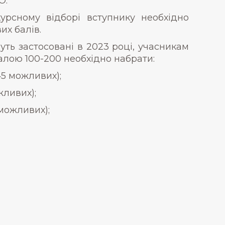
О.
урсному відборі вступнику необхідно
их балів.
уть застосовані в 2023 році, учасникам
алою 100-200 необхідно набрати:
45 можливих);
жливих);
 можливих);