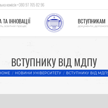
ьна комісія +380 97 765 82 96
 ТА ІННОВАЦІЇ
ВСТУПНИКАМ
ть, освітній процес
документи, допомог
ВСТУПНИКУ ВІД МДПУ
u are here:
HOME
НОВИНИ УНІВЕРСИТЕТУ
ВСТУПНИКУ ВІД МДП