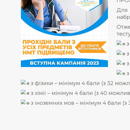
ПРОХ
Для 
набр
Отже
тест
з
з
з
з
з фізики – мінімум 4 бали (з 32 можл
з хімії – мінімум 4 бали (з 40 можлив
з іноземних мов – мінімум 4 бали (з