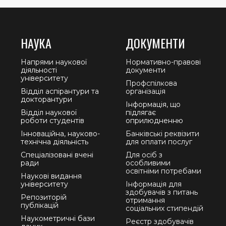
НАУКА
ДОКУМЕНТИ
Напрями наукової
Нормативно-правові
діяльності
документи
університету
Профспілкова
Відділ аспірантури та
організація
докторантури
Інформація, що
Відділ наукової
підлягає
роботи студентів
оприлюдненню
Інноваційна, науково-
Банківські реквізити
технічна діяльність
для оплати послуг
Спеціалізовані вчені
Для осіб з
ради
особливими
освітніми потребами
Наукові видання
університету
Інформація для
здобувачів з питань
Репозиторій
отримання
публікацій
соціальних стипендій
Наукометричні бази
Реєстр здобувачів