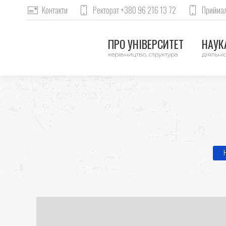
Контакти
Ректорат +380 96 216 13 72
Приймал
ПРО УНІВЕРСИТЕТ
НАУКА
керівництво, структура
діяльніс
Yo