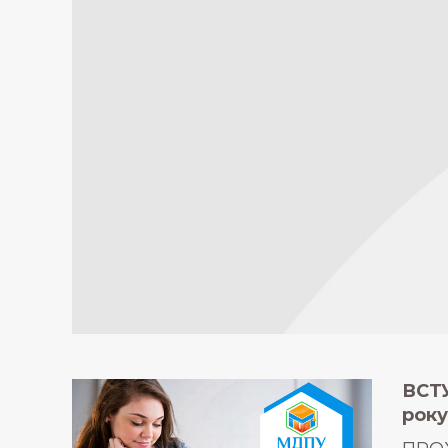
ВСТУ
року