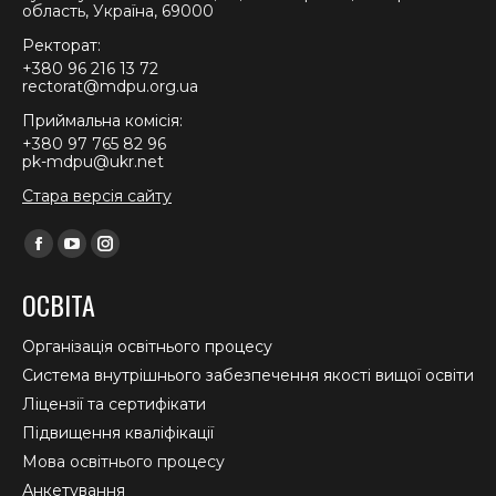
область, Україна, 69000
Ректорат:
+380 96 216 13 72
rectorat@mdpu.org.ua
Приймальна комісія:
+380 97 765 82 96
pk-mdpu@ukr.net
Стара версія сайту
Find us on:
Facebook
YouTube
Instagram
page
page
page
ОСВІТА
opens
opens
opens
in
in
in
Організація освітнього процесу
new
new
new
Система внутрішнього забезпечення якості вищої освіти
window
window
window
Ліцензії та сертифікати
Підвищення кваліфікації
Мова освітнього процесу
Анкетування