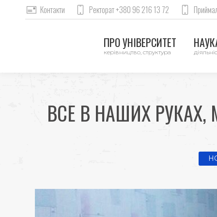
Контакти
Ректорат +380 96 216 13 72
Приймал
ПРО УНІВЕРСИТЕТ
НАУКА
керівництво, структура
діяльніс
ВСЕ В НАШИХ РУКАХ,
You 
H