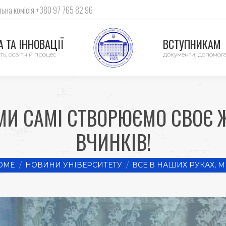
ьна комісія +380 97 765 82 96
 ТА ІННОВАЦІЇ
ВСТУПНИКАМ
ть, освітній процес
документи, допомог
 МИ САМІ СТВОРЮЄМО СВОЄ
ВЧИНКІВ!
are here:
OME
НОВИНИ УНІВЕРСИТЕТУ
ВСЕ В НАШИХ РУКАХ, М