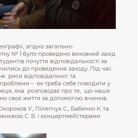
еографії, згідно загально-
итку № 1 було проведено виховний захід
тудентів почуття відповідальності за
чились до проведення заходу. Під час
кож риси відповідальної та
 проблеми – як треба себе поводити у
дреця, яка розповідає про те, що наше
ємо своє життя за допомогою вчинків.
короков У., Пілепчук С., Бабенко К. та
режнєвою С. Б. і концертмейстерами