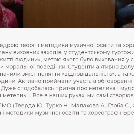
федрою теорії і методики музичної освіти та хор
лану виховних заходів, у студентському гуртож
 житті людини», метою якого було виховання у с
ви моральної поведінки. Студенти активно долу
начили зміст поняття «відповідальність», а та
дини. Активно приймали участь в обговоренні
ії. Дуже сподобалась притча про метелика і му
й метелик … Все в наших руках, ми самі створю
О (Тверда Ю., Турко Н., Малахова А., Глоба С., О
ії і методики музичної освіти та хореографії Б