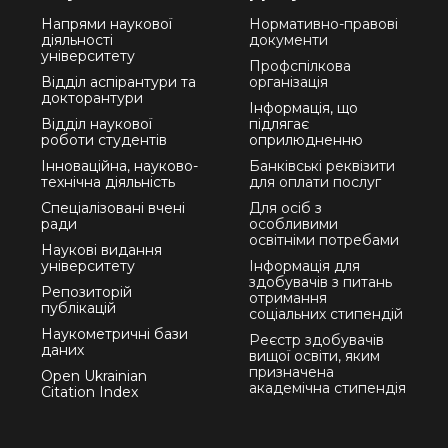
Напрями наукової
Нормативно-правові
діяльності
документи
університету
Профспілкова
Відділ аспірантури та
організація
докторантури
Інформація, що
Відділ наукової
підлягає
роботи студентів
оприлюдненню
Інноваційна, науково-
Банківські реквізити
технічна діяльність
для оплати послуг
Спеціалізовані вчені
Для осіб з
ради
особливими
освітніми потребами
Наукові видання
університету
Інформація для
здобувачів з питань
Репозиторій
отримання
публікацій
соціальних стипендій
Наукометричні бази
Реєстр здобувачів
даних
вищої освіти, яким
призначена
Open Ukrainian
академічна стипендія
Citation Index