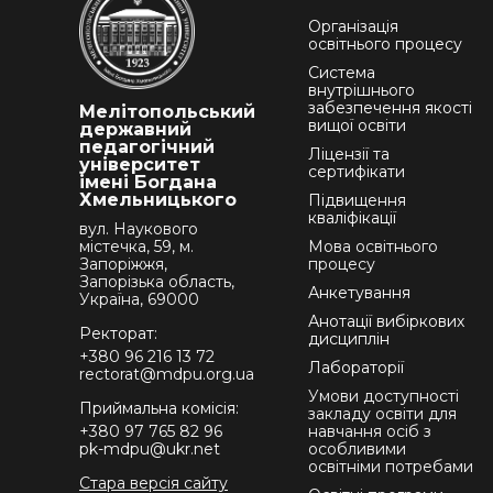
Організація
освітнього процесу
Система
внутрішнього
забезпечення якості
Мелітопольський
вищої освіти
державний
педагогічний
Ліцензії та
університет
сертифікати
імені Богдана
Хмельницького
Підвищення
кваліфікації
вул. Наукового
містечка, 59, м.
Мова освітнього
Запоріжжя,
процесу
Запорізька область,
Анкетування
Україна, 69000
Анотації вибіркових
Ректорат:
дисциплін
+380 96 216 13 72
Лабораторії
rectorat@mdpu.org.ua
Умови доступності
Приймальна комісія:
закладу освіти для
+380 97 765 82 96
навчання осіб з
pk-mdpu@ukr.net
особливими
освітніми потребами
Стара версія сайту