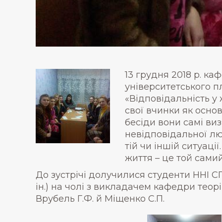
13 грудня 2018 р. ка
університетського п
«Відповідальність у
свої вчинки як осно
бесіди вони самі виз
невідповідальної лю
тій чи іншій ситуац
життя – це той сами
До зустрічі долучилися студенти ННІ СПМ
ін.) на чолі з викладачем кафедри теор
Врубель Г.Ф. й Міщенко С.П.