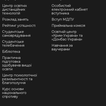
Центр освітніх
Особистий
дистанційних
електронний кабінет
технологій
вступника
Розклад занять
Вступ МДПУ
Рейтинг успішності
Приймальна комісія
Студентське
Освітній центр
самоврядування
«Крим-Україна» та
«Донбас-Україна»
Студентське
телебачення
Навчання за
ваучерами
Бібліотека
Практична
підготовка
здобувачів вищої
освіти
Центр психологічної
резильєнтності та
благополуччя
Курс основи
національного
спротиву