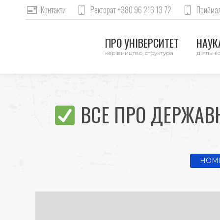
Контакти
Ректорат +380 96 216 13 72
Приймал
ПРО УНІВЕРСИТЕТ
НАУКА
керівництво, структура
діяльніс
ВСЕ ПРО ДЕРЖАВН
You ar
HOM