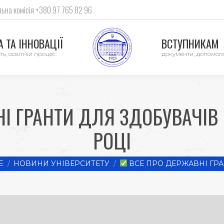
ьна комісія +380 97 765 82 96
 ТА ІННОВАЦІЇ
ВСТУПНИКАМ
ть, освітній процес
документи, допомог
І ГРАНТИ ДЛЯ ЗДОБУВАЧІВ 
РОЦІ
e here:
E
НОВИНИ УНІВЕРСИТЕТУ
ВСЕ ПРО ДЕРЖАВНІ ГР