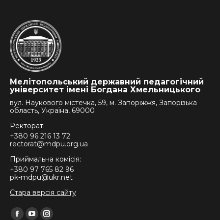
Мелітопольський державний педагогічний
університет імені Богдана Хмельницького
вул. Наукового містечка, 59, м. Запоріжжя, Запорізька
область, Україна, 69000
Ректорат:
+380 96 216 13 72
rectorat@mdpu.org.ua
Приймальна комісія:
+380 97 765 82 96
pk-mdpu@ukr.net
Стара версія сайту
Find us on:
Facebook
YouTube
Instagram