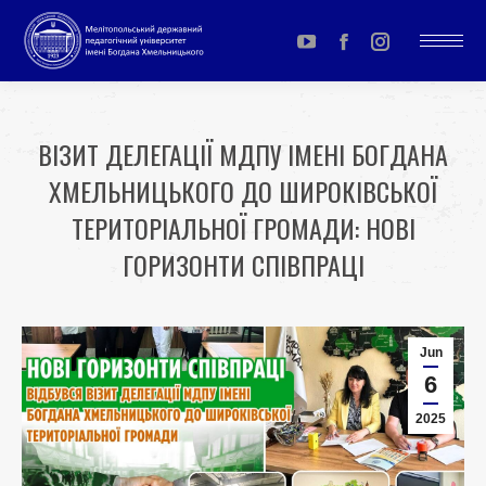
YouTube
Facebook
Instagram
page
page
page
opens
opens
opens
ВІЗИТ ДЕЛЕГАЦІЇ МДПУ ІМЕНІ БОГДАНА
in
in
in
ХМЕЛЬНИЦЬКОГО ДО ШИРОКІВСЬКОЇ
new
new
new
window
window
window
ТЕРИТОРІАЛЬНОЇ ГРОМАДИ: НОВІ
ГОРИЗОНТИ СПІВПРАЦІ
You are here:
Jun
6
2025