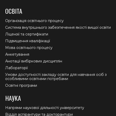
page
page
page
ОСВІТА
opens
opens
opens
in
in
in
Організація освітнього процесу
new
new
new
Система внутрішнього забезпечення якості вищої освіти
window
window
window
Ліцензії та сертифікати
Підвищення кваліфікації
Мова освітнього процесу
Анкетування
Анотації вибіркових дисциплін
Лабораторії
Умови доступності закладу освіти для навчання осіб з
особливими освітніми потребами
Освітні програми
НАУКА
Напрями наукової діяльності університету
Відділ аспірантури та докторантури