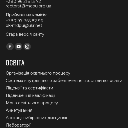
+380 96 216 13 72
rectorat@mdpu.org.ua
Приймальна комісія:
+380 97 765 82 96
pk-mdpu@ukr.net
Стара версія сайту
Find us on:
Facebook
YouTube
Instagram
page
page
page
ОСВІТА
opens
opens
opens
in
in
in
Організація освітнього процесу
new
new
new
Система внутрішнього забезпечення якості вищої освіти
window
window
window
Ліцензії та сертифікати
Підвищення кваліфікації
Мова освітнього процесу
Анкетування
Анотації вибіркових дисциплін
Лабораторії