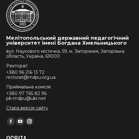
Мелітопольський державний педагогічний
університет імені Богдана Хмельницького
вул. Наукового містечка, 59, м. Запоріжжя, Запорізька
область, Україна, 69000
Ректорат:
+380 96 216 13 72
rectorat@mdpu.org.ua
Приймальна комісія:
+380 97 765 82 96
pk-mdpu@ukr.net
Стара версія сайту
Find us on:
Facebook
YouTube
Instagram
page
page
page
ОСВІТА