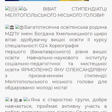
ВІВАТ СТИПЕНДІАТЦІ
МЕЛІТОПОЛЬСЬКОГО МІСЬКОГО ГОЛОВИ!
Багатотисячна освітянська родина
МДПУ імені Богдана Хмельницького щиро
вітає здобувачку вищої освіти ІІ курсу
спеціальності 024 Хореографія
першого (бакалаврського) рівня вищої
освіти Навчально-наукового інституту
соціально-педагогічної та мистецької
освіти ЯРМОЛЕНКО ЯНУ ОЛЕКСАНДРІВНУ
з призначенням стипендії
Мелітопольського міського голови для
обдарованої молоді міста!
Яна є старостою групи, добре
навчається, приймає активну участь в