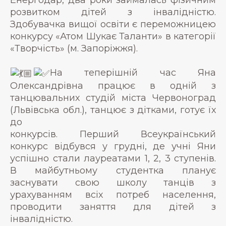
Енергодар, два роки займалась фізичним
розвитком дітей з інвалідністю.
Здобувачка вищої освіти є переможницею
конкурсу «Атом Шукає Таланти» в категорії
«Творчість» (м. Запоріжжя).
На теперішній час Яна
Олександрівна працює в одній з
танцювальних студій міста Червоноград
(Львівська обл.), танцює з дітками, готує їх
до
конкурсів. Перший Всеукраїнський
конкурс відбувся у грудні, де учні Яни
успішно стали лауреатами 1, 2, 3 ступенів.
В майбутньому студентка планує
заснувати свою школу танців з
урахуванням всіх потреб населення,
проводити заняття для дітей з
інвалідністю.