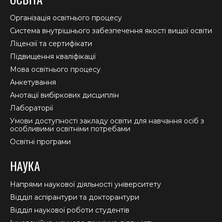
opens
opens
opens
in
in
in
Організація освітнього процесу
new
new
new
Система внутрішнього забезпечення якості вищої освіти
window
window
window
Ліцензії та сертифікати
Підвищення кваліфікації
Мова освітнього процесу
Анкетування
Анотації вибіркових дисциплін
Лабораторії
Умови доступності закладу освіти для навчання осіб з
особливими освітніми потребами
Освітні програми
НАУКА
Напрями наукової діяльності університету
Відділ аспірантури та докторантури
Відділ наукової роботи студентів