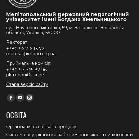
Мелітопольський державний педагогічний
університет імені Богдана Хмельницького
вул. Наукового містечка, 59, м. Запоріжжя, Запорізька
область, Україна, 69000
Ректорат:
+380 96 216 13 72
rectorat@mdpu.org.ua
Приймальна комісія:
+380 97 765 82 96
pk-mdpu@ukr.net
Стара версія сайту
Find us on:
Facebook
YouTube
Instagram
page
page
page
ОСВІТА
opens
opens
opens
in
in
in
Організація освітнього процесу
new
new
new
Система внутрішнього забезпечення якості вищої освіти